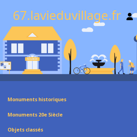
67.lavieduvillage.fr
Monuments historiques
Monuments 20e Siècle
Objets classés