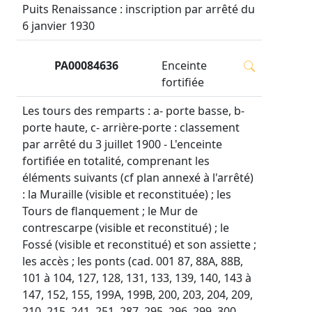
Puits Renaissance : inscription par arrêté du
6 janvier 1930
PA00084636
Enceinte
fortifiée
Les tours des remparts : a- porte basse, b-
porte haute, c- arrière-porte : classement
par arrêté du 3 juillet 1900 - L'enceinte
fortifiée en totalité, comprenant les
éléments suivants (cf plan annexé à l'arrêté)
: la Muraille (visible et reconstituée) ; les
Tours de flanquement ; le Mur de
contrescarpe (visible et reconstitué) ; le
Fossé (visible et reconstitué) et son assiette ;
les accès ; les ponts (cad. 001 87, 88A, 88B,
101 à 104, 127, 128, 131, 133, 139, 140, 143 à
147, 152, 155, 199A, 199B, 200, 203, 204, 209,
210, 215, 241, 251, 287, 295, 296, 299, 300,