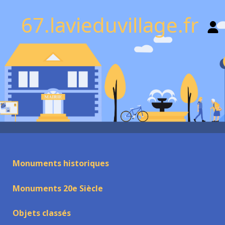
67.lavieduvillage.fr
Monuments historiques
Monuments 20e Siècle
Objets classés