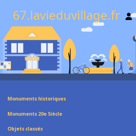
67.lavieduvillage.fr
Monuments historiques
Monuments 20e Siècle
Objets classés