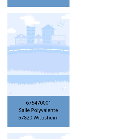
675470001
Salle Polyvalente
67820
Wittisheim