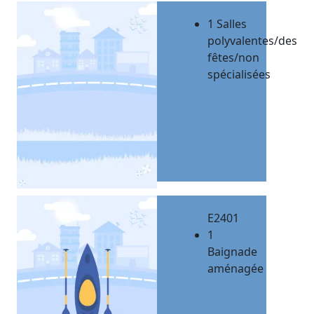
1 Salles
polyvalentes/des
fêtes/non
spécialisées
E2401
1
Baignade
aménagée