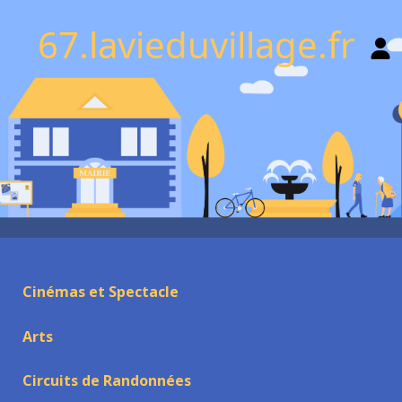
67.lavieduvillage.fr
Cinémas et Spectacle
Arts
Circuits de Randonnées