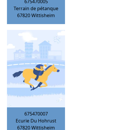
675470005
Terrain de pétanque
67820
Wittisheim
675470007
Ecurie Du Hohrust
67820
Wittisheim