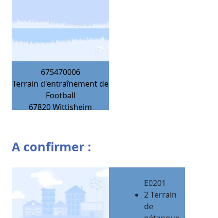
675470006
Terrain d'entraînement de
Football
67820
Wittisheim
A confirmer :
E0201
2 Terrain
de