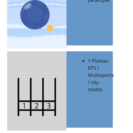
pétanque
1 Plateau
EPS /
Multisports
/ city-
stades