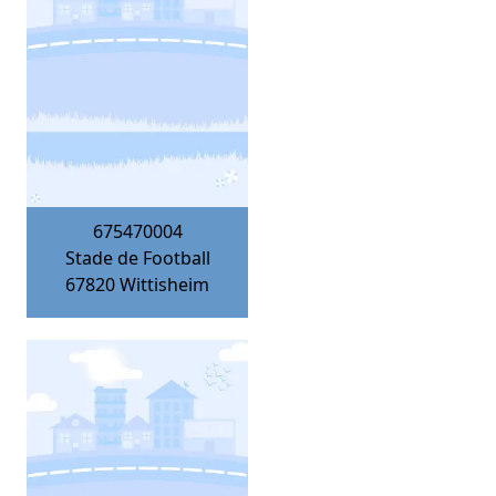
675470004
Stade de Football
67820
Wittisheim