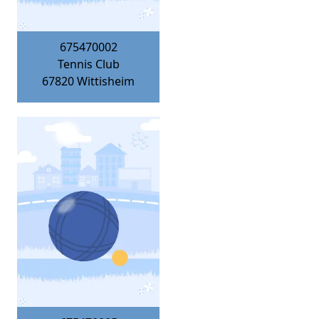
675470002
Tennis Club
67820
Wittisheim