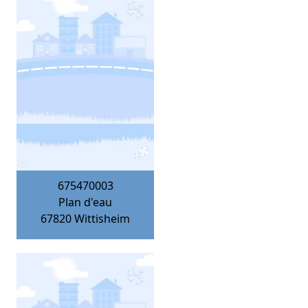
675470003
Plan d'eau
67820
Wittisheim