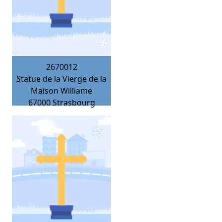
2670012
Statue de la Vierge de la
Maison Williame
67000
Strasbourg