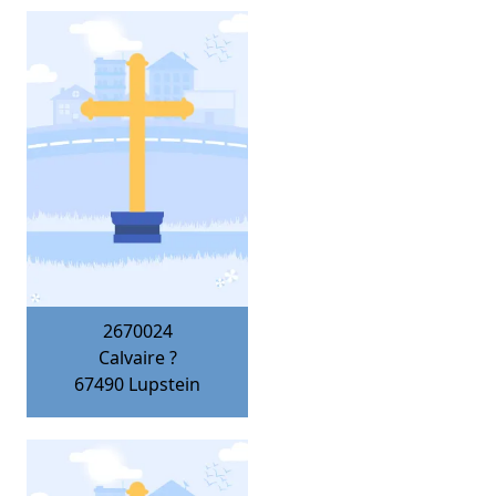
2670024
Calvaire ?
67490
Lupstein