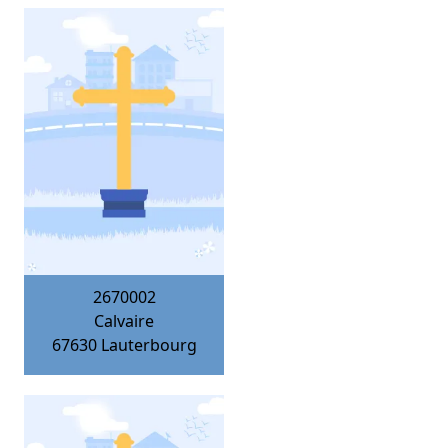
2670002
Calvaire
67630
Lauterbourg