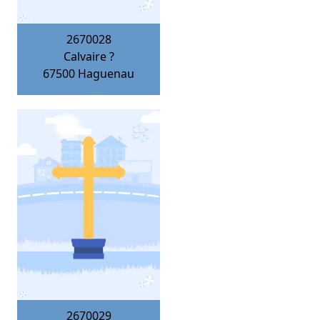
2670028
Calvaire ?
67500
Haguenau
2670029