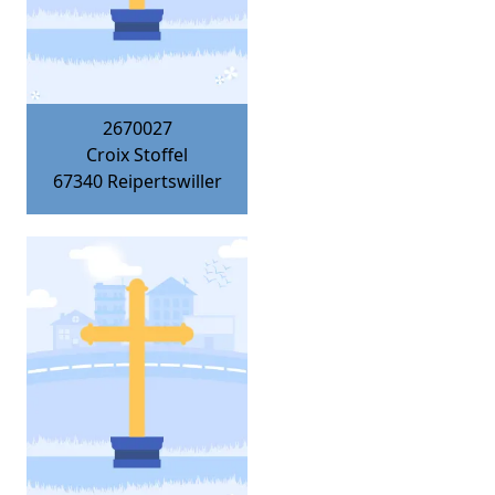
2670027
Croix Stoffel
67340
Reipertswiller