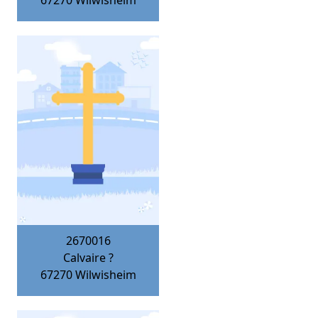
67270
Wilwisheim
2670016
Calvaire ?
67270
Wilwisheim