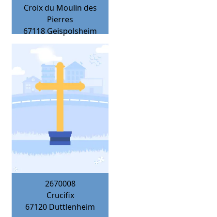
Croix du Moulin des
Pierres
67118
Geispolsheim
2670008
Crucifix
67120
Duttlenheim