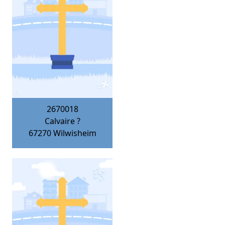
2670018
Calvaire ?
67270
Wilwisheim