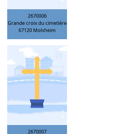
2670006
Grande croix du cimetière
67120
Molsheim
2670007