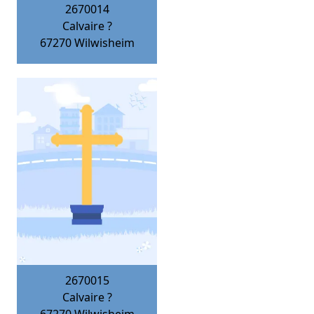
2670014
Calvaire ?
67270
Wilwisheim
2670015
Calvaire ?