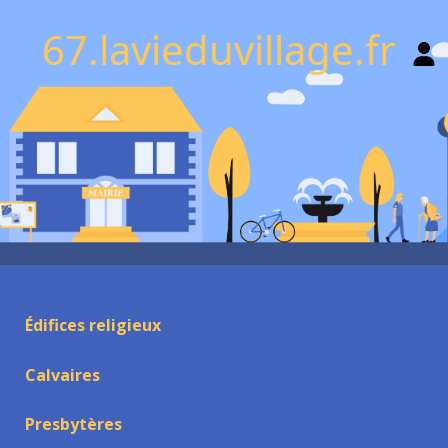
67.lavieduvillage.fr
Édifices religieux
Calvaires
Presbytères