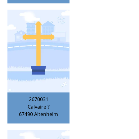
2670031
Calvaire ?
67490
Altenheim