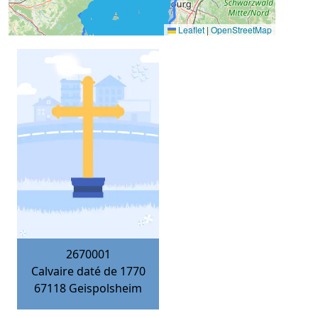
Leaflet
|
OpenStreetMap
2670001
Calvaire daté de 1770
67118
Geispolsheim