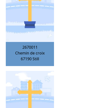
2670011
Chemin de croix
67190
Still