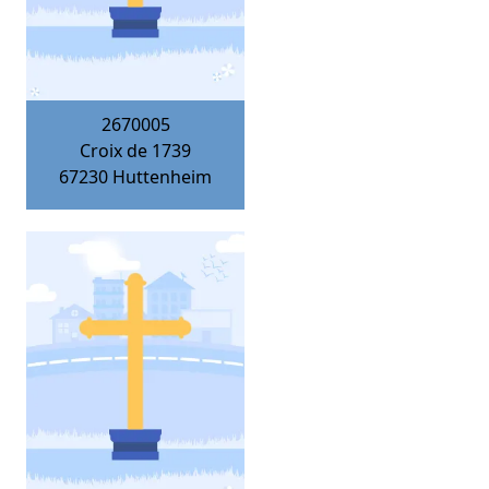
2670005
Croix de 1739
67230
Huttenheim