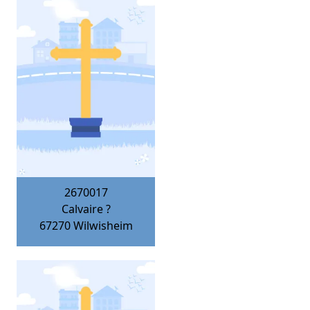
2670017
Calvaire ?
67270
Wilwisheim