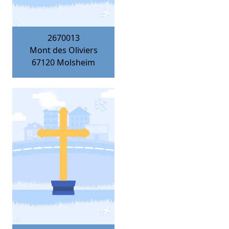
2670013
Mont des Oliviers
67120
Molsheim