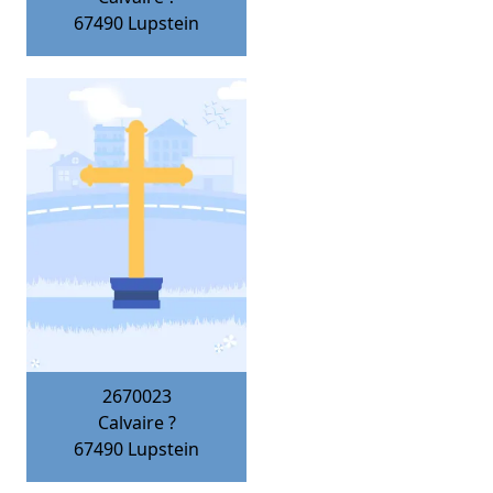
67490
Lupstein
2670023
Calvaire ?
67490
Lupstein