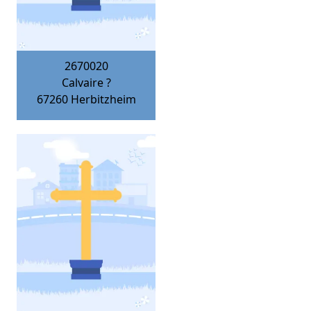
2670020
Calvaire ?
67260
Herbitzheim