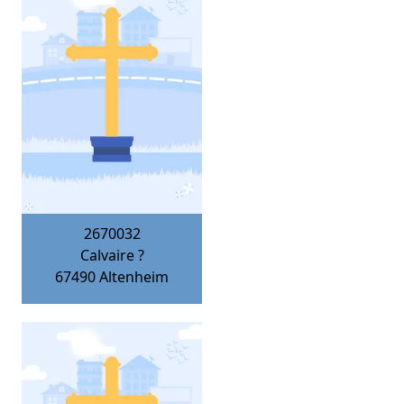
2670032
Calvaire ?
67490
Altenheim