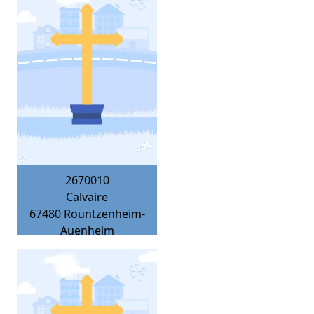
2670010
Calvaire
67480
Rountzenheim-
Auenheim