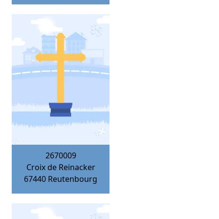
2670009
Croix de Reinacker
67440
Reutenbourg