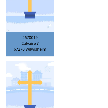
2670019
Calvaire ?
67270
Wilwisheim