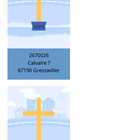
2670026
Calvaire ?
67190
Gresswiller