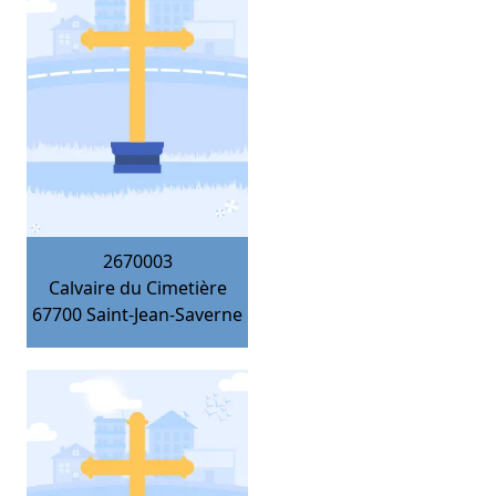
2670003
Calvaire du Cimetière
67700
Saint-Jean-Saverne