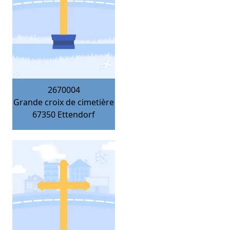
2670004
Grande croix de cimetière
67350
Ettendorf