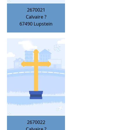
2670021
Calvaire ?
67490
Lupstein
2670022
Calvaire ?