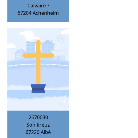
Calvaire ?
67204
Achenheim
2670030
Sohlkreuz
67220
Albé