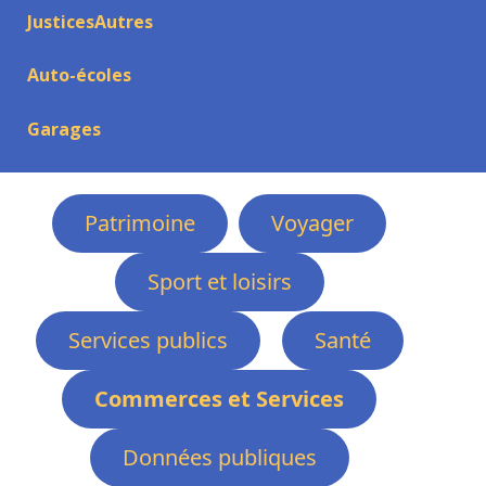
JusticesAutres
Auto-écoles
Garages
Patrimoine
Voyager
Sport et loisirs
Services publics
Santé
Commerces et Services
Données publiques