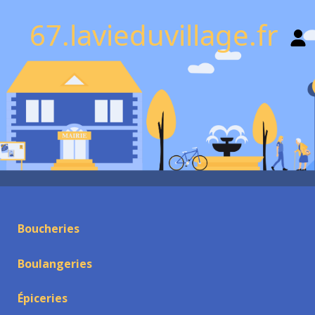
67.lavieduvillage.fr
Boucheries
Boulangeries
Épiceries