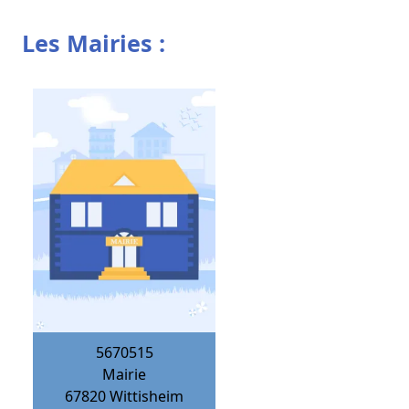
Les Mairies :
5670515
Mairie
67820
Wittisheim