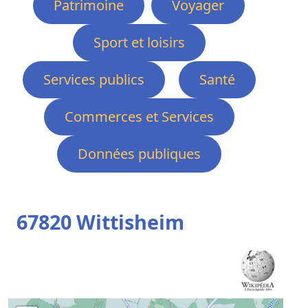
Patrimoine
Voyager
Sport et loisirs
Services publics
Santé
Commerces et Services
Données publiques
67820 Wittisheim