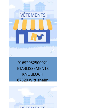
91692032500021
ETABLISSEMENTS
KNOBLOCH
67820
Wittisheim