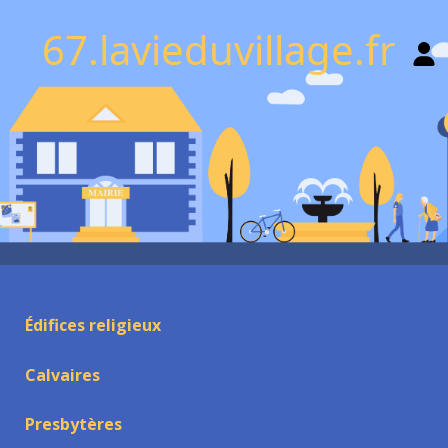
67.lavieduvillage.fr
Édifices religieux
Calvaires
Presbytères