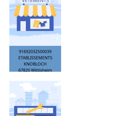
91692032500039
ETABLISSEMENTS
KNOBLOCH
67820
Wittisheim