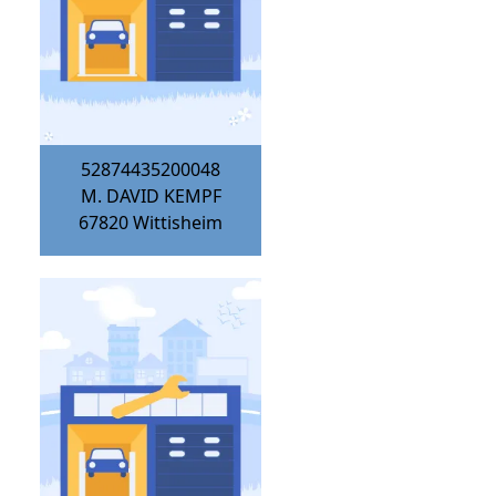
52874435200048
M. DAVID KEMPF
67820
Wittisheim