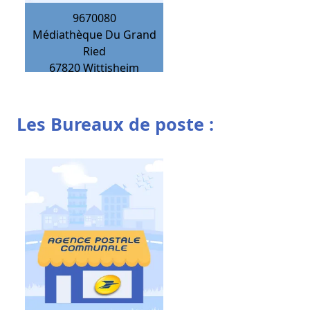
9670080
Médiathèque Du Grand
Ried
67820
Wittisheim
Les Bureaux de poste :