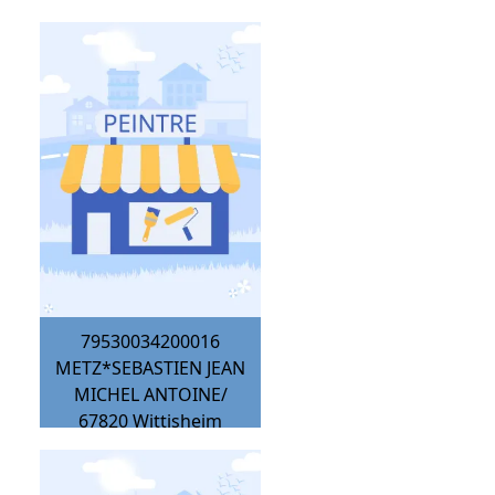
79530034200016
METZ*SEBASTIEN JEAN
MICHEL ANTOINE/
67820
Wittisheim