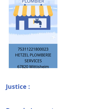
75311221800023
HETZEL PLOMBERIE
SERVICES
67820
Wittisheim
Justice :