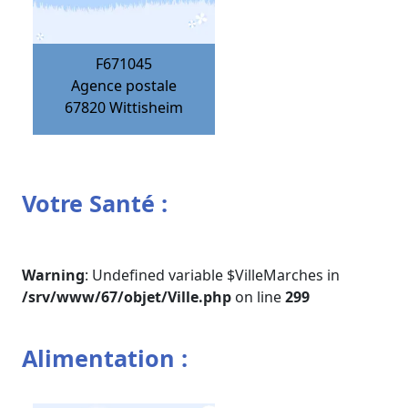
F671045
Agence postale
67820
Wittisheim
Votre Santé :
Warning
: Undefined variable $VilleMarches in
/srv/www/67/objet/Ville.php
on line
299
Alimentation :