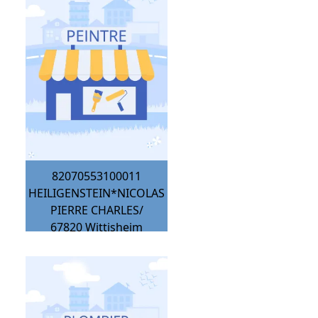
82070553100011
HEILIGENSTEIN*NICOLAS
PIERRE CHARLES/
67820
Wittisheim