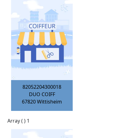
82052204300018
DUO COIFF
67820
Wittisheim
Array ( ) 1