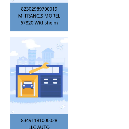
82302989700019
M. FRANCIS MOREL
67820
Wittisheim
83491181000028
LLC AUTO