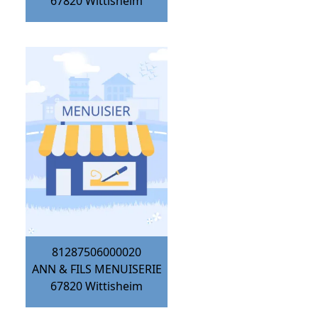
67820
Wittisheim
81287506000020
ANN & FILS MENUISERIE
67820
Wittisheim