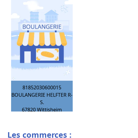
81852030600015
BOULANGERIE HELFTER R-
S.
67820
Wittisheim
Les commerces :