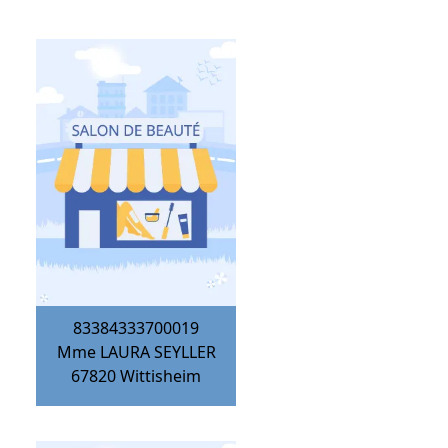
83384333700019
Mme LAURA SEYLLER
67820
Wittisheim