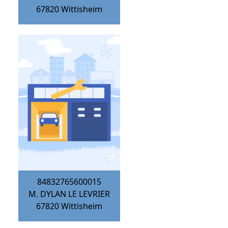
67820
Wittisheim
84832765600015
M. DYLAN LE LEVRIER
67820
Wittisheim