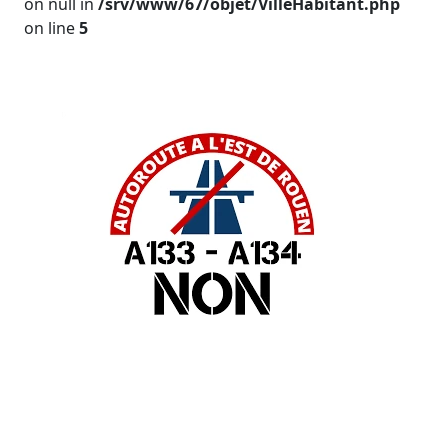
on null in
/srv/www/67/objet/VilleHabitant.php
on line
5