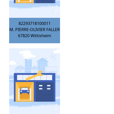
82293718100011
M. PIERRE-OLIVIER FALLER
67820
Wittisheim