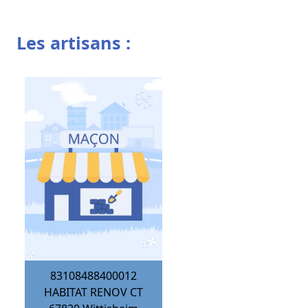
Les artisans :
83108488400012
HABITAT RENOV CT