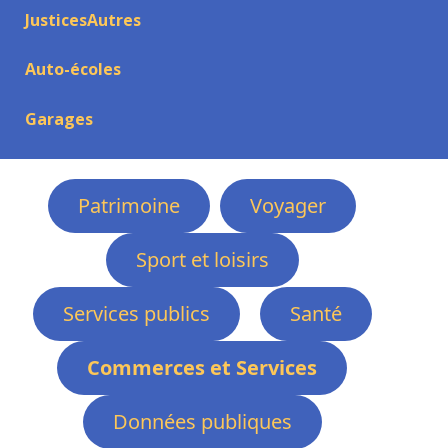
JusticesAutres
Auto-écoles
Garages
Patrimoine
Voyager
Sport et loisirs
Services publics
Santé
Commerces et Services
Données publiques