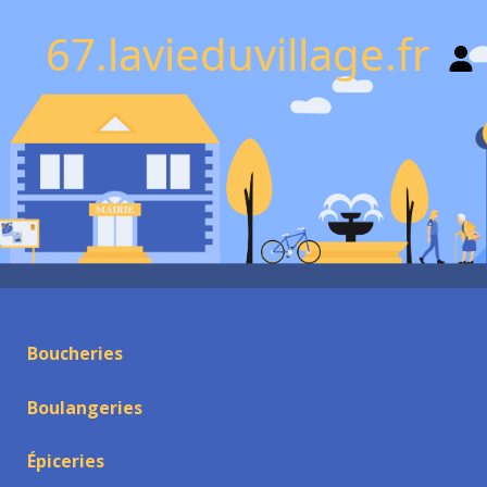
67.lavieduvillage.fr
Boucheries
Boulangeries
Épiceries