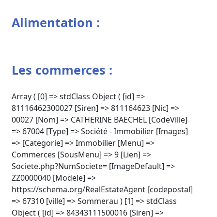
Alimentation :
Les commerces :
Array ( [0] => stdClass Object ( [id] =>
81116462300027 [Siren] => 811164623 [Nic] =>
00027 [Nom] => CATHERINE BAECHEL [CodeVille]
=> 67004 [Type] => Société - Immobilier [Images]
=> [Categorie] => Immobilier [Menu] =>
Commerces [SousMenu] => 9 [Lien] =>
Societe.php?NumSociete= [ImageDefault] =>
ZZ0000040 [Modele] =>
https://schema.org/RealEstateAgent [codepostal]
=> 67310 [ville] => Sommerau ) [1] => stdClass
Object ( [id] => 84343111500016 [Siren] =>