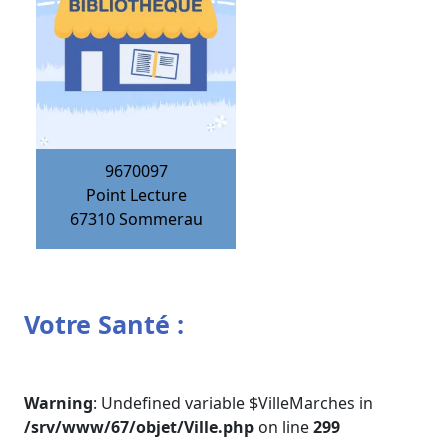
9670097
Point Lecture
67310
Sommerau
Votre Santé :
Warning
: Undefined variable $VilleMarches in
/srv/www/67/objet/Ville.php
on line
299