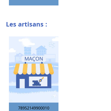
Les artisans :
78952149900010