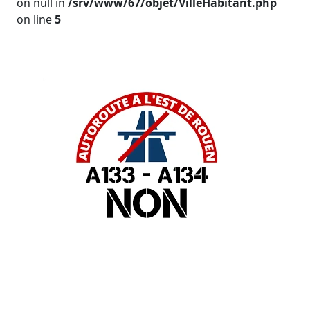
on null in
/srv/www/67/objet/VilleHabitant.php
on line
5