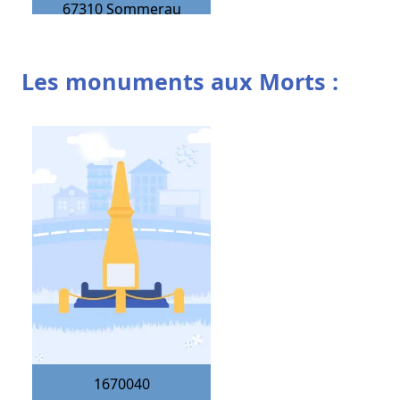
67310
Sommerau
Les monuments aux Morts :
1670040