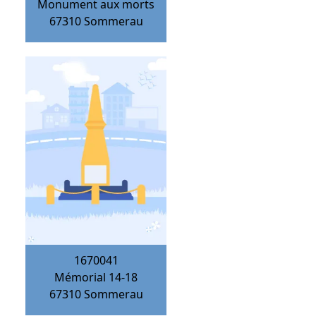
Monument aux morts
67310
Sommerau
1670041
Mémorial 14-18
67310
Sommerau