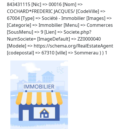
843431115 [Nic] => 00016 [Nom] =>
COCHARD*FREDERIC JACQUES/ [CodeVille] =>
67004 [Type] => Société - Immobilier [Images] =>
[Categorie] => Immobilier [Menu] => Commerces
[SousMenu] => 9 [Lien] => Societe.php?
NumSociete= [ImageDefault] => ZZ0000040
[Modele] => https://schema.org/RealEstateAgent
[codepostal] => 67310 [ville] => Sommerau ) ) 1