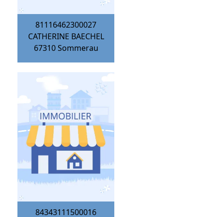
81116462300027
CATHERINE BAECHEL
67310
Sommerau
84343111500016