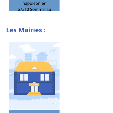
napoléonien
67310
Sommerau
Les Mairies :