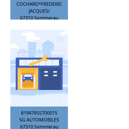
COCHARD*FREDERIC
JACQUES/
67310
Sommerau
81947655700015
SG AUTOMOBILES
67310
Sommerau