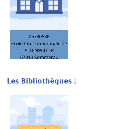
0673053E
Ecole Intercommunale de
ALLENWILLER
67310
Sommerau
Les Bibliothèques :