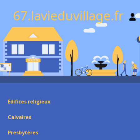
67.lavieduvillage.fr
Édifices religieux
Calvaires
Presbytères