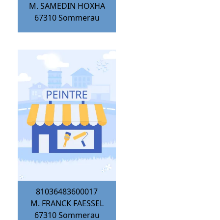
M. SAMEDIN HOXHA
67310
Sommerau
81036483600017
M. FRANCK FAESSEL
67310
Sommerau