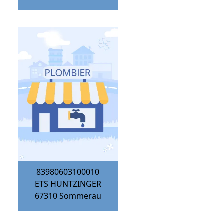
83980603100010
ETS HUNTZINGER
67310
Sommerau