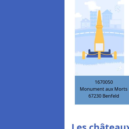
1670050
Monument aux Morts
67230
Benfeld
Les châteaux