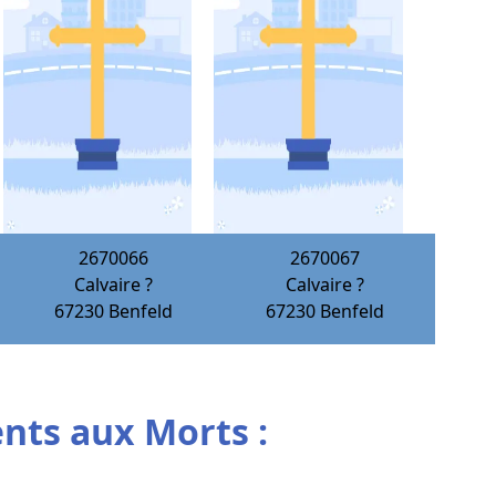
2670066
2670067
Calvaire ?
Calvaire ?
67230
Benfeld
67230
Benfeld
ts aux Morts :