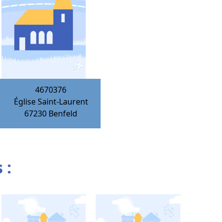
4670376
Église Saint-Laurent
67230
Benfeld
 :