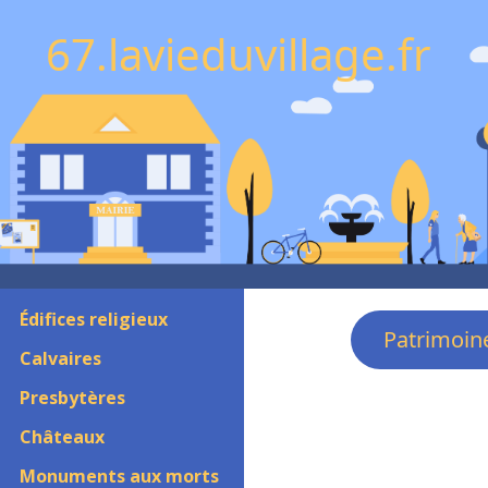
67.lavieduvillage.fr
Édifices religieux
Patrimoin
Calvaires
Presbytères
Châteaux
Monuments aux morts