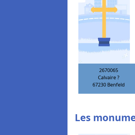
2670065
Calvaire ?
67230
Benfeld
Les monumen