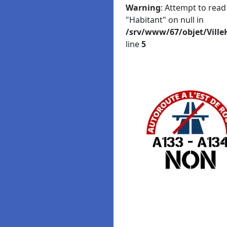
Warning
: Attempt to read
"Habitant" on null in
/srv/www/67/objet/Ville
line
5