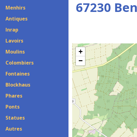
67230 Ben
Menhirs
Antiques
Inrap
Lavoirs
+
Moulins
−
Colombiers
Fontaines
Blockhaus
Phares
Ponts
Statues
Autres