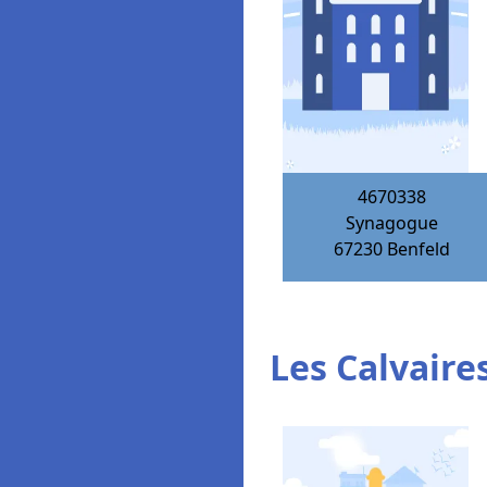
4670338
Synagogue
67230
Benfeld
Les Calvaires