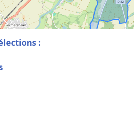
élections :
s