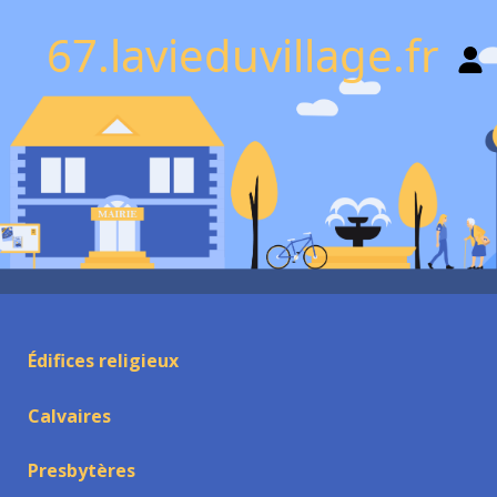
67.lavieduvillage.fr
Édifices religieux
Calvaires
Presbytères