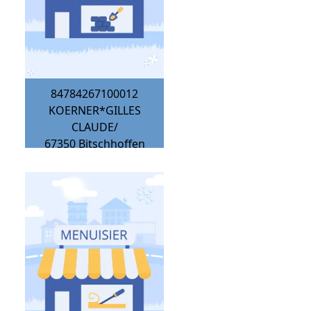
84784267100012
KOERNER*GILLES
CLAUDE/
67350
Bitschhoffen