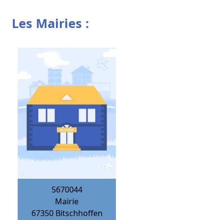
Les Mairies :
5670044
Mairie
67350
Bitschhoffen