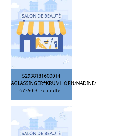
52938181600014
AGLASSINGER*KRUMHORN/NADINE/
67350
Bitschhoffen