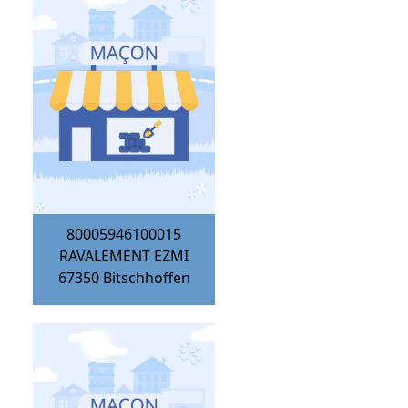
80005946100015
RAVALEMENT EZMI
67350
Bitschhoffen