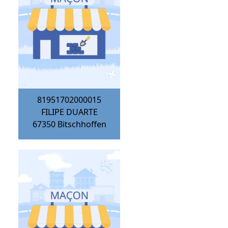
81951702000015
FILIPE DUARTE
67350
Bitschhoffen