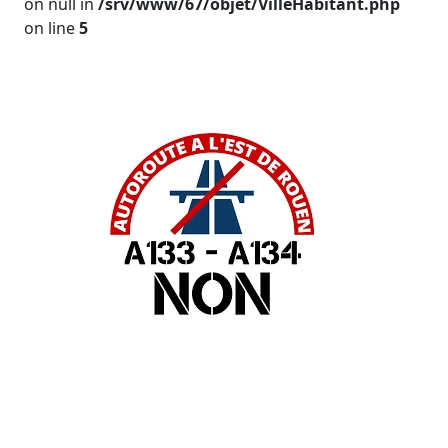
on null in
/srv/www/67/objet/VilleHabitant.php
on line
5