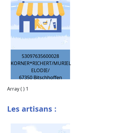
53097635600028
KORNER*RICHERT/MURIEL
ELODIE/
67350
Bitschhoffen
Array ( ) 1
Les artisans :