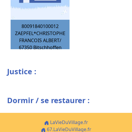
80091840100012
ZAEPFEL*CHRISTOPHE
FRANCOIS ALBERT/
67350
Bitschhoffen
Justice :
Dormir / se restaurer :
LaVieDuVillage.fr
67.LaVieDuVillage.fr