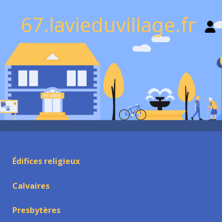
67.lavieduvillage.fr
Édifices religieux
Calvaires
Presbytères