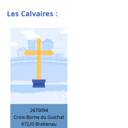
Les Calvaires :
2670094
Croix-Borne du Guichat
67220
Breitenau