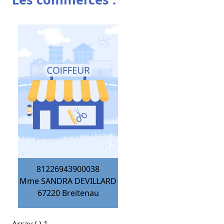
81226943900038
Mme SANDRA DEVILLARD
67220
Breitenau