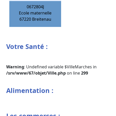
0672804J
Ecole maternelle
67220
Breitenau
Votre Santé :
Warning
: Undefined variable $VilleMarches in
/srv/www/67/objet/Ville.php
on line
299
Alimentation :
Les commerces :