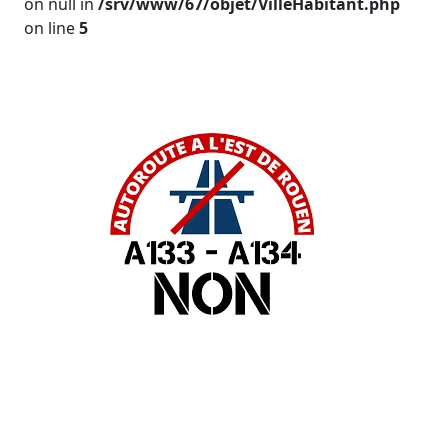
on null in
/srv/www/67/objet/VilleHabitant.php
on line
5