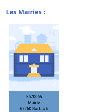
Les Mairies :
5670065
Mairie
67260
Burbach