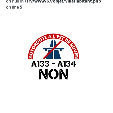
on null in
/srv/www/67/objet/VilleHabitant.php
on line
5