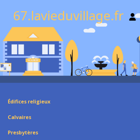
67.lavieduvillage.fr
Édifices religieux
Calvaires
Presbytères