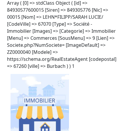
Array ( [0] => stdClass Object ( [id] =>
84930577600015 [Siren] => 849305776 [Nic] =>
00015 [Nom] => LEHN*FILIPP/SARAH LUCIE/
[CodeVille] => 67070 [Type] => Société -
Immobilier [Images] => [Categorie] => Immobilier
[Menu] => Commerces [SousMenu] => 9 [Lien] =>
Societe.php?NumSociete= [ImageDefault] =>
ZZ0000040 [Modele] =>
https://schema.org/RealEstateAgent [codepostal]
=> 67260 [ville] => Burbach ) ) 1