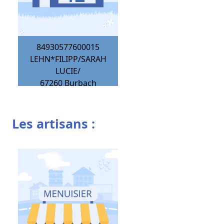
84930577600015
LEHN*FILIPP/SARAH
LUCIE/
67260
Burbach
Les artisans :