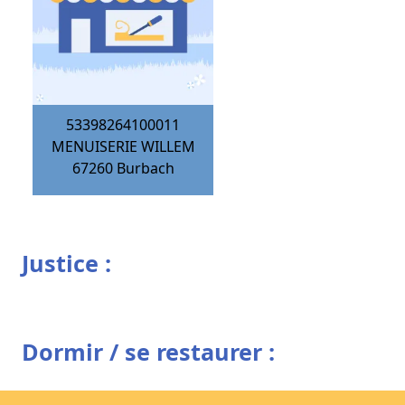
53398264100011
MENUISERIE WILLEM
67260
Burbach
Justice :
Dormir / se restaurer :