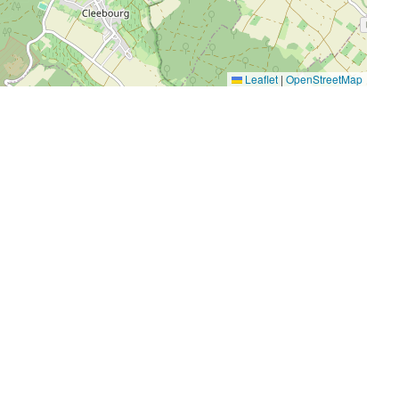
Leaflet
|
OpenStreetMap