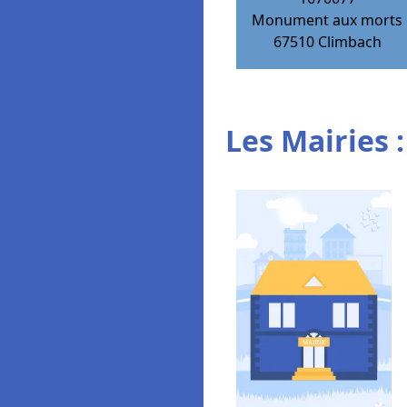
Monument aux morts
67510
Climbach
Les Mairies :