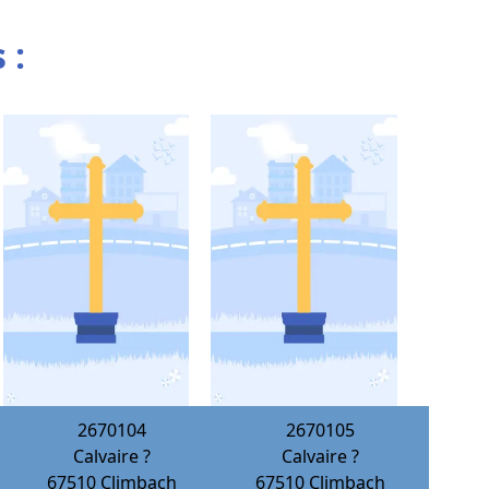
 :
2670104
2670105
Calvaire ?
Calvaire ?
67510
Climbach
67510
Climbach