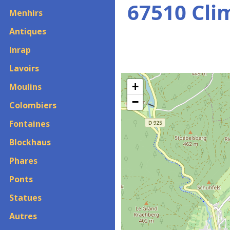
67510 Cli
Menhirs
Antiques
Inrap
Lavoirs
+
Moulins
−
Colombiers
Fontaines
Blockhaus
Phares
Ponts
Statues
Autres