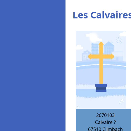
Les Calvaires
2670103
Calvaire ?
67510
Climbach