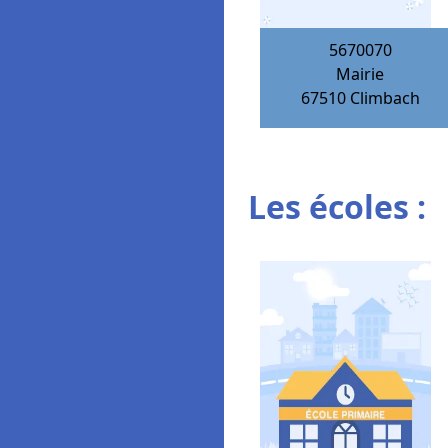
5670070
Mairie
67510
Climbach
Les écoles :