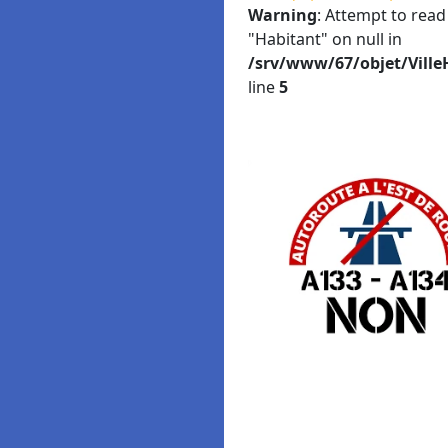
Warning
: Attempt to read
"Habitant" on null in
/srv/www/67/objet/Ville
line
5