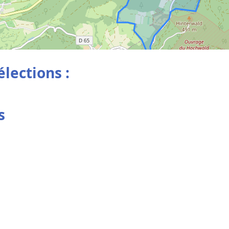
élections :
s