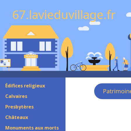
67.lavieduvillage.fr
Édifices religieux
Patrimoin
Calvaires
Presbytères
Châteaux
Monuments aux morts