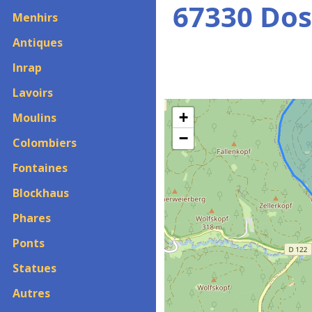
67330 Dos
Menhirs
Antiques
Inrap
Lavoirs
+
Moulins
−
Colombiers
Fontaines
Blockhaus
Phares
Ponts
Statues
Autres