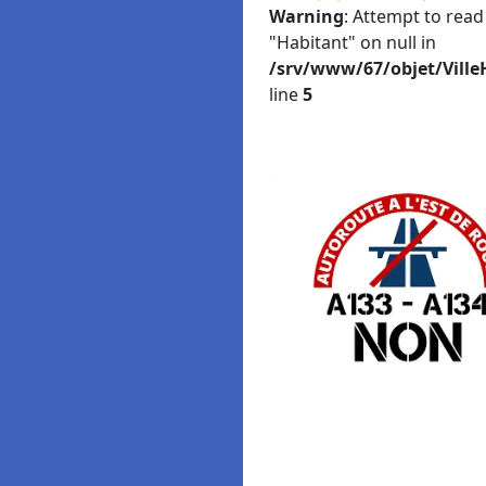
Warning
: Attempt to read
"Habitant" on null in
/srv/www/67/objet/Ville
line
5