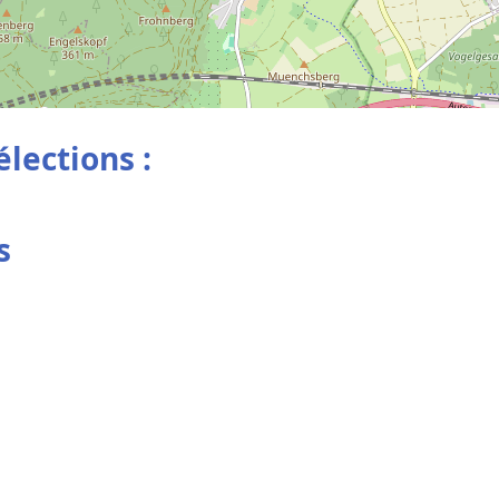
élections :
s