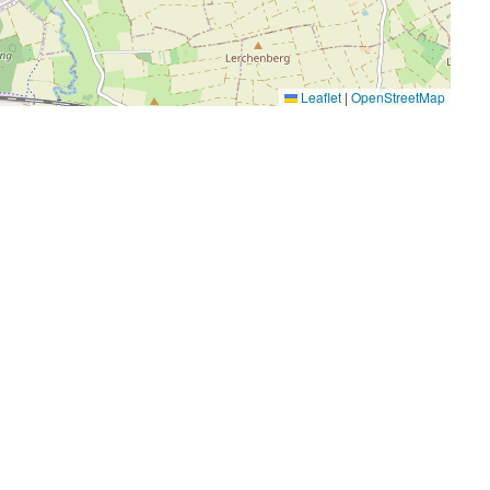
Leaflet
|
OpenStreetMap