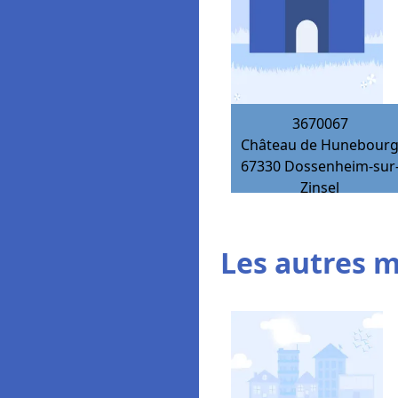
3670067
Château de Hunebour
67330
Dossenheim-sur
Zinsel
Les autres 