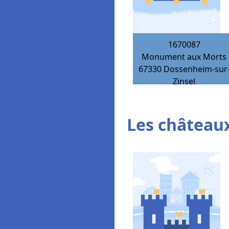
1670087
Monument aux Morts
67330
Dossenheim-sur
Zinsel
Les châteaux