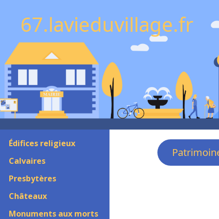
67.lavieduvillage.fr
Édifices religieux
Patrimoin
Calvaires
Presbytères
Châteaux
Monuments aux morts