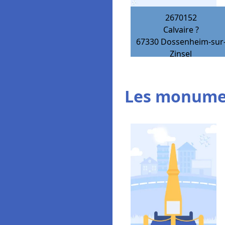
2670152
Calvaire ?
67330
Dossenheim-sur
Zinsel
Les monumen