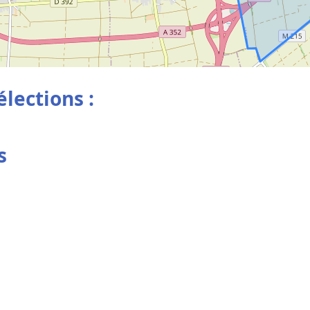
élections :
s