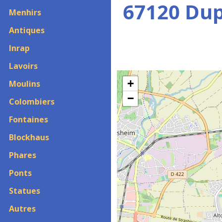
67120 Du
Menhirs
Antiques
Inrap
Lavoirs
+
Moulins
−
Colombiers
Fontaines
Blockhaus
Phares
Ponts
Statues
Autres