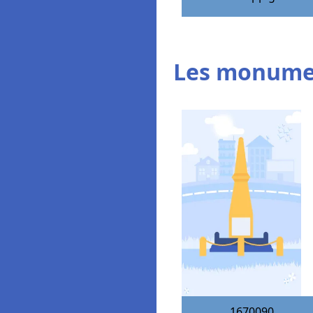
Les monumen
1670090