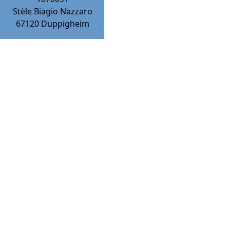
Stèle Biagio Nazzaro
67120
Duppigheim