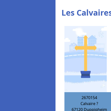
Les Calvaires
2670154
Calvaire ?
67120
Duppigheim