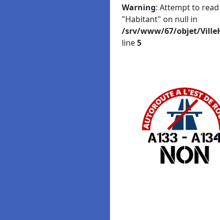
Warning
: Attempt to read
"Habitant" on null in
/srv/www/67/objet/Ville
line
5