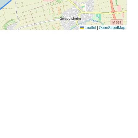
Leaflet
|
OpenStreetMap