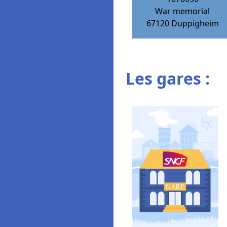
War memorial
67120
Duppigheim
Les gares :