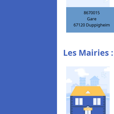
8670015
Gare
67120
Duppigheim
Les Mairies :