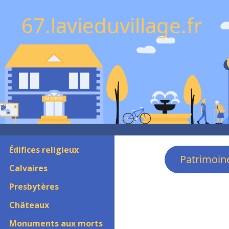
67.lavieduvillage.fr
Édifices religieux
Patrimoin
Calvaires
Presbytères
Châteaux
Monuments aux morts