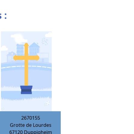
 :
2670155
Grotte de Lourdes
67120
Duppigheim