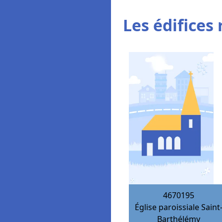
Les édifices 
4670195
Église paroissiale Saint
Barthélémy