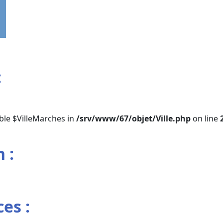
:
ble $VilleMarches in
/srv/www/67/objet/Ville.php
on line
 :
es :