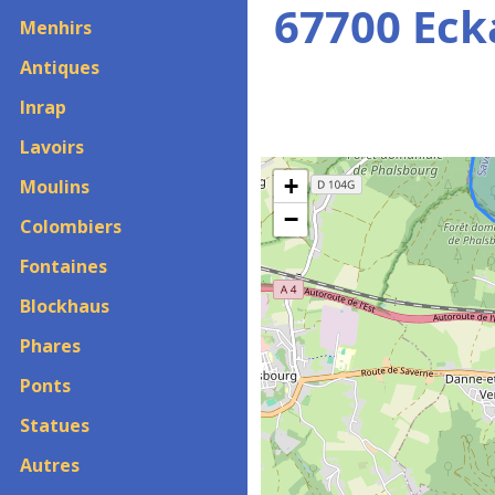
67700 Eck
Menhirs
Antiques
Inrap
Lavoirs
+
Moulins
−
Colombiers
Fontaines
Blockhaus
Phares
Ponts
Statues
Autres