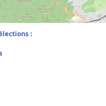
élections :
s