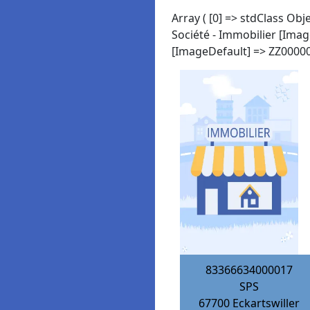
Array ( [0] => stdClass Ob
Société - Immobilier [Ima
[ImageDefault] => ZZ000004
83366634000017
SPS
67700
Eckartswiller