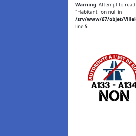
Warning
: Attempt to read
"Habitant" on null in
/srv/www/67/objet/Ville
line
5