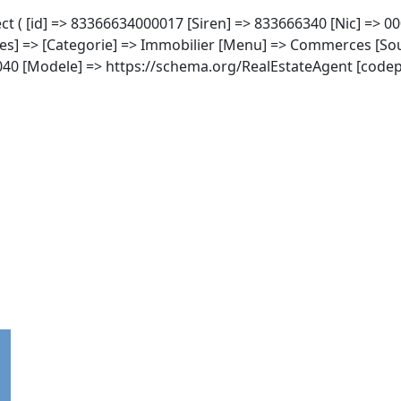
ject ( [id] => 83366634000017 [Siren] => 833666340 [Nic] => 
ges] => [Categorie] => Immobilier [Menu] => Commerces [S
0 [Modele] => https://schema.org/RealEstateAgent [codeposta