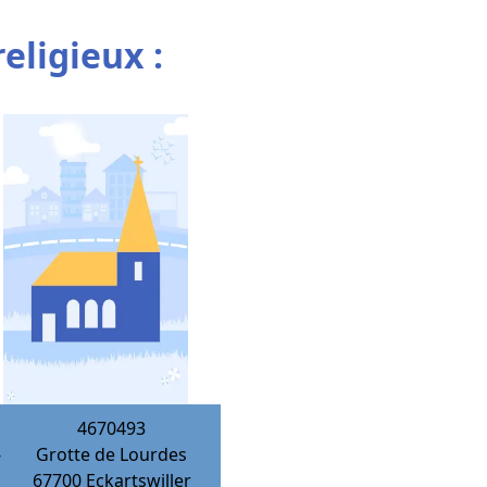
religieux :
4670493
-
Grotte de Lourdes
67700
Eckartswiller