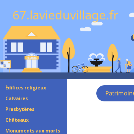
67.lavieduvillage.fr
Édifices religieux
Patrimoin
Calvaires
Presbytères
Châteaux
Monuments aux morts