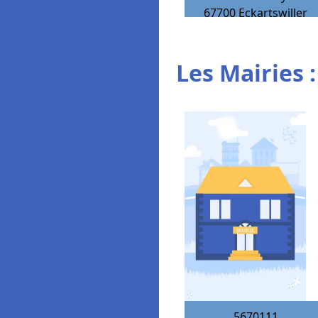
67700
Eckartswiller
Les Mairies :
5670111