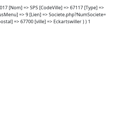
00017 [Nom] => SPS [CodeVille] => 67117 [Type] =>
ousMenu] => 9 [Lien] => Societe.php?NumSociete=
l] => 67700 [ville] => Eckartswiller ) ) 1