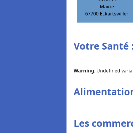
Mairie
67700
Eckartswiller
Votre Santé 
Warning
: Undefined varia
Alimentation
Les commerc