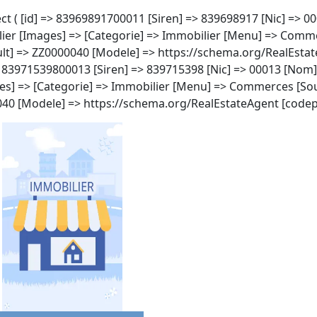
ject ( [id] => 83969891700011 [Siren] => 839698917 [Nic] =>
ilier [Images] => [Categorie] => Immobilier [Menu] => Comm
] => ZZ0000040 [Modele] => https://schema.org/RealEstateAge
=> 83971539800013 [Siren] => 839715398 [Nic] => 00013 [Nom
ges] => [Categorie] => Immobilier [Menu] => Commerces [S
0 [Modele] => https://schema.org/RealEstateAgent [codeposta