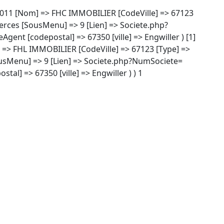
 00011 [Nom] => FHC IMMOBILIER [CodeVille] => 67123
erces [SousMenu] => 9 [Lien] => Societe.php?
nt [codepostal] => 67350 [ville] => Engwiller ) [1]
] => FHL IMMOBILIER [CodeVille] => 67123 [Type] =>
ousMenu] => 9 [Lien] => Societe.php?NumSociete=
l] => 67350 [ville] => Engwiller ) ) 1