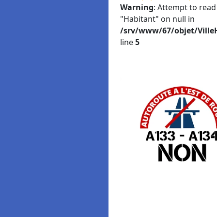
Warning
: Attempt to read
"Habitant" on null in
/srv/www/67/objet/Ville
line
5