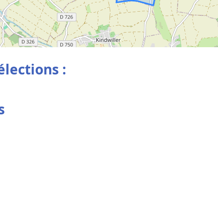
élections :
s