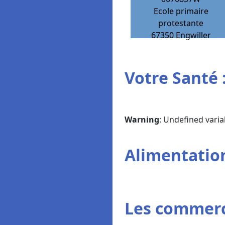
Ecole primaire
protestante
67350
Engwiller
Votre Santé 
Warning
: Undefined varia
Alimentation
Les commerc