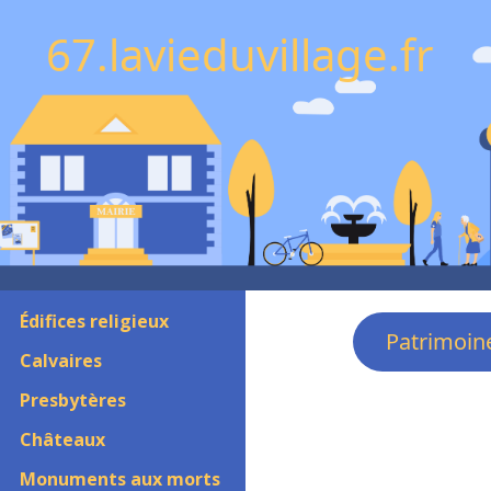
67.lavieduvillage.fr
Édifices religieux
Patrimoin
Calvaires
Presbytères
Châteaux
Monuments aux morts