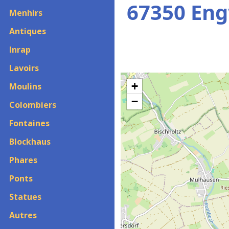
67350 Eng
Menhirs
Antiques
Inrap
Lavoirs
+
Moulins
−
Colombiers
Fontaines
Blockhaus
Phares
Ponts
Statues
Autres