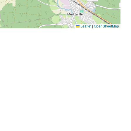
Leaflet
|
OpenStreetMap