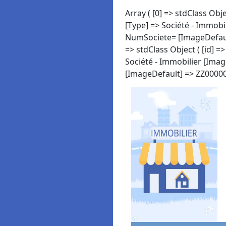
Array ( [0] => stdClass Ob
[Type] => Société - Immob
NumSociete= [ImageDefault
=> stdClass Object ( [id] 
Société - Immobilier [Ima
[ImageDefault] => ZZ000004