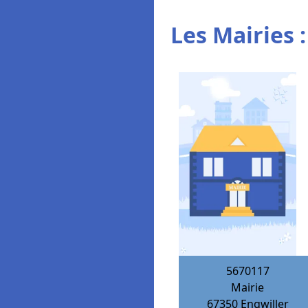
Les Mairies :
5670117
Mairie
67350
Engwiller