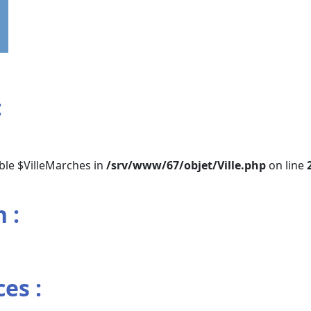
:
ble $VilleMarches in
/srv/www/67/objet/Ville.php
on line
 :
es :