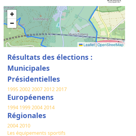
+
−
Leaflet
|
OpenStreetMap
Résultats des élections :
Municipales
Présidentielles
1995
2002
2007
2012
2017
Européenens
1994
1999
2004
2014
Régionales
2004
2010
Les équipements sportifs