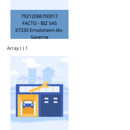
79212086700017
FACTO - BIZ SAS
67330
Ernolsheim-lès-
Saverne
Array ( ) 1