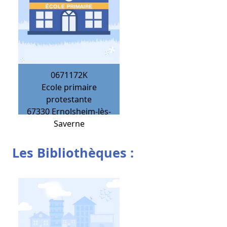
0671172K
Ecole primaire
protestante
67330
Ernolsheim-lès-
Saverne
Les Bibliothèques :