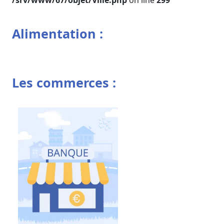
/srv/www/67/objet/Ville.php
on line
299
Alimentation :
Les commerces :