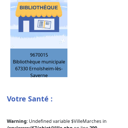
9670015
Bibliothèque municipale
67330
Ernolsheim-lès-
Saverne
Votre Santé :
Warning
: Undefined variable $VilleMarches in