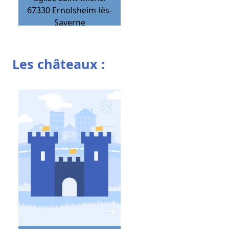
67330
Ernolsheim-lès-
Saverne
Les châteaux :