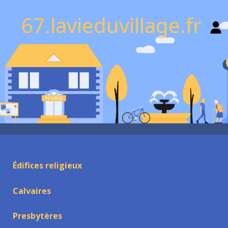
67.lavieduvillage.fr
Édifices religieux
Calvaires
Presbytères