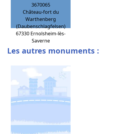
3670065
Château-fort du
Warthenberg
(Daubenschlagfelsen)
67330
Ernolsheim-lès-
Saverne
Les autres monuments :