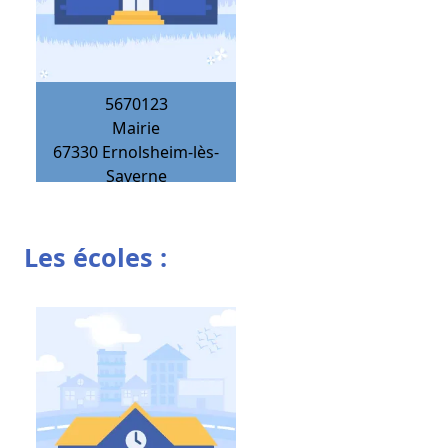
5670123
Mairie
67330
Ernolsheim-lès-
Saverne
Les écoles :