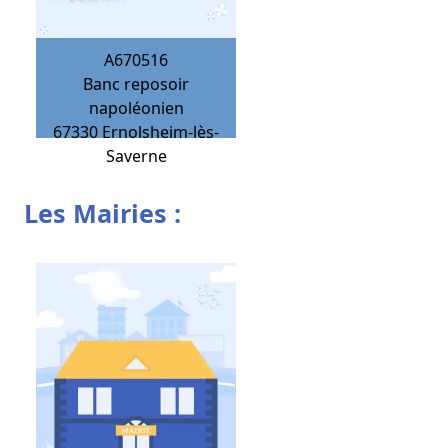
A670516
Banc reposoir
napoléonien
67330
Ernolsheim-lès-
Saverne
Les Mairies :