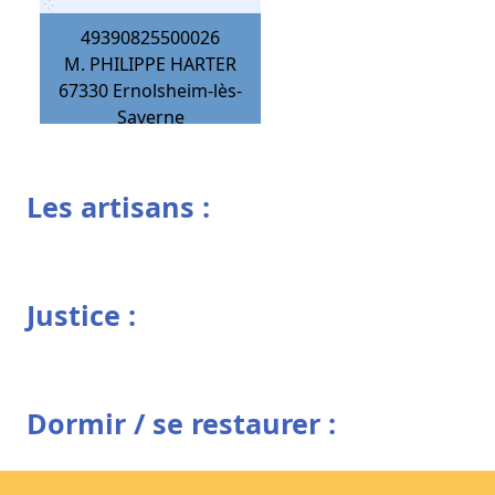
49390825500026
M. PHILIPPE HARTER
67330
Ernolsheim-lès-
Saverne
Les artisans :
Justice :
Dormir / se restaurer :