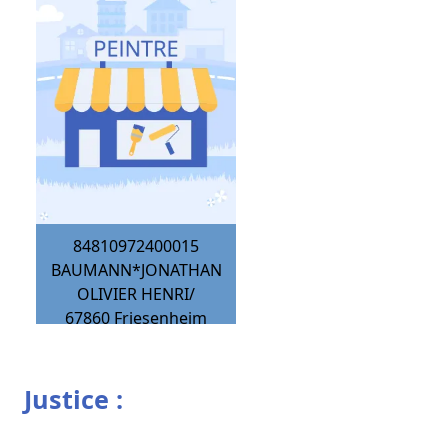
84810972400015
BAUMANN*JONATHAN
OLIVIER HENRI/
67860
Friesenheim
Justice :