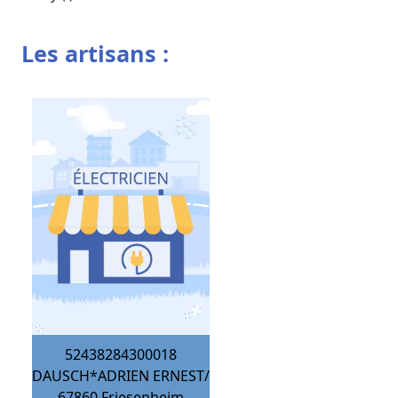
Les artisans :
52438284300018
DAUSCH*ADRIEN ERNEST/
67860
Friesenheim