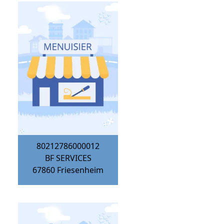
80212786000012
BF SERVICES
67860
Friesenheim