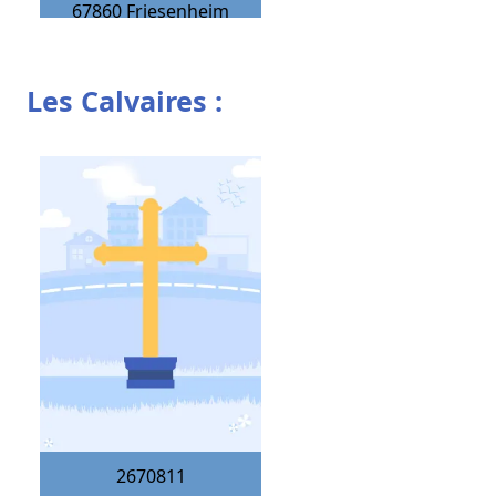
67860
Friesenheim
Les Calvaires :
2670811