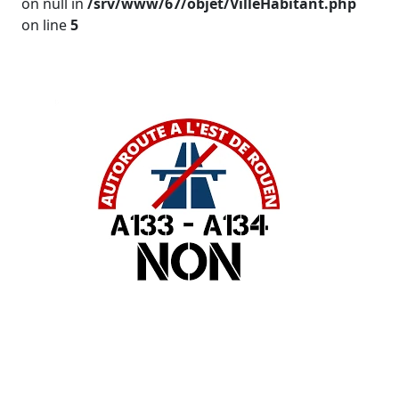
on null in
/srv/www/67/objet/VilleHabitant.php
on line
5