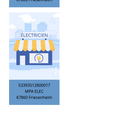
53393512800017
MPA ELEC
67860
Friesenheim