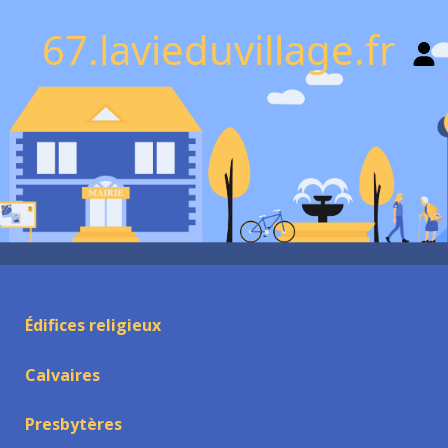
67.lavieduvillage.fr
Édifices religieux
Calvaires
Presbytères