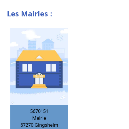
Les Mairies :
5670151
Mairie
67270
Gingsheim