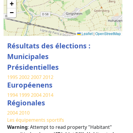
+
−
Leaflet
|
OpenStreetMap
Résultats des élections :
Municipales
Présidentielles
1995
2002
2007
2012
Européenens
1994
1999
2004
2014
Régionales
2004
2010
Les équipements sportifs
Warning
: Attempt to read property "Habitant"