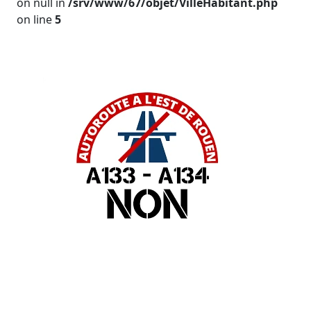
on null in
/srv/www/67/objet/VilleHabitant.php
on line
5