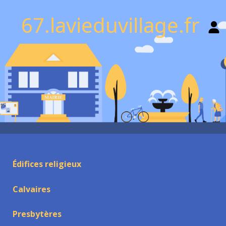
67.lavieduvillage.fr
Édifices religieux
Calvaires
Presbytères