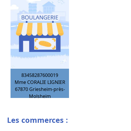
83458287600019
Mme CORALIE LIGNIER
67870
Griesheim-près-
Molsheim
Les commerces :