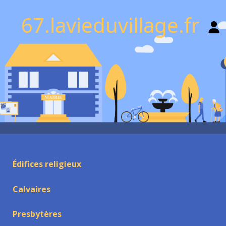
67.lavieduvillage.fr
Édifices religieux
Calvaires
Presbytères