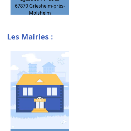
67870
Griesheim-près-
Molsheim
Les Mairies :