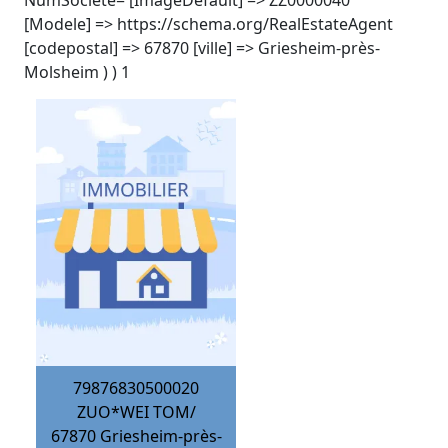
NumSociete= [ImageDefault] => ZZ0000040
[Modele] => https://schema.org/RealEstateAgent
[codepostal] => 67870 [ville] => Griesheim-près-
Molsheim ) ) 1
79876830500020
ZUO*WEI TOM/
67870
Griesheim-près-