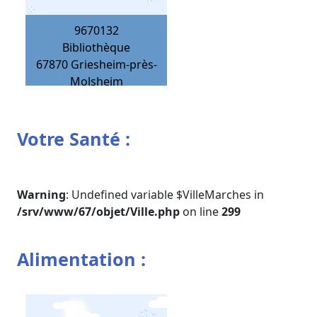
9670132
Bibliothèque
67870
Griesheim-près-
Molsheim
Votre Santé :
Warning
: Undefined variable $VilleMarches in
/srv/www/67/objet/Ville.php
on line
299
Alimentation :