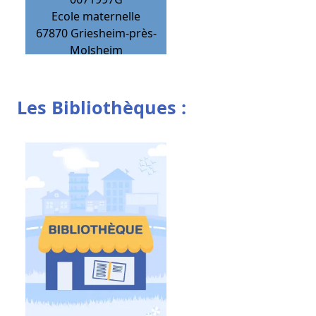
Ecole maternelle
67870
Griesheim-près-
Molsheim
Les Bibliothèques :