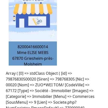
82000416600014
Mme ELISE MEBS
67870
Griesheim-près-
Molsheim
Array ( [0] => stdClass Object ( [id] =>
79876830500020 [Siren] => 798768305 [Nic] =>
00020 [Nom] => ZUO*WEI TOM/ [CodeVille] =>
67172 [Type] => Société - Immobilier [Images] =>
[Categorie] => Immobilier [Menu] => Commerces
[SousMenu] => 9 [Lien] => Societe.php?