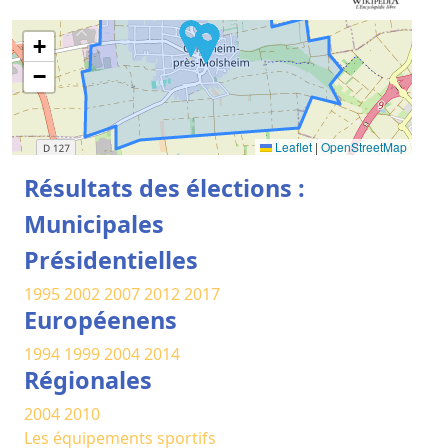
+
−
Leaflet
|
OpenStreetMap
Résultats des élections :
Municipales
Présidentielles
1995
2002
2007
2012
2017
Européenens
1994
1999
2004
2014
Régionales
2004
2010
Les équipements sportifs