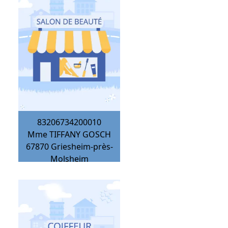
83206734200010
Mme TIFFANY GOSCH
67870
Griesheim-près-
Molsheim