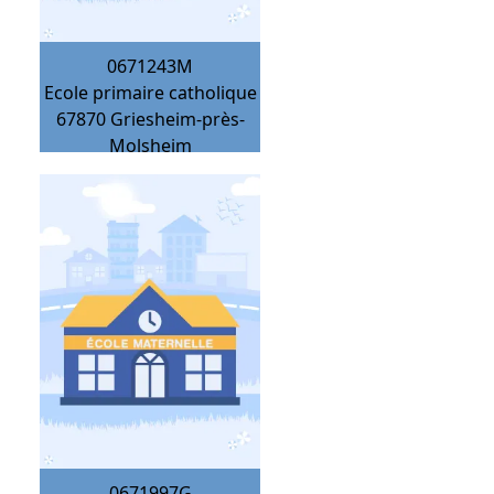
0671243M
Ecole primaire catholique
67870
Griesheim-près-
Molsheim
0671997G