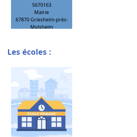
5670163
Mairie
67870
Griesheim-près-
Molsheim
Les écoles :