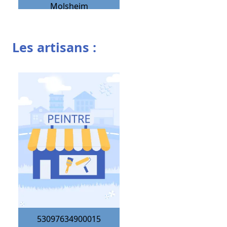
Molsheim
Les artisans :
53097634900015