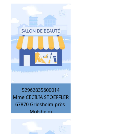
52962835600014
Mme CECILIA STOEFFLER
67870
Griesheim-près-
Molsheim