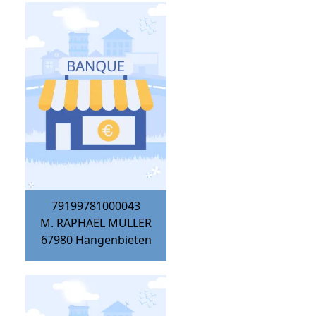
79199781000043
M. RAPHAEL MULLER
67980
Hangenbieten