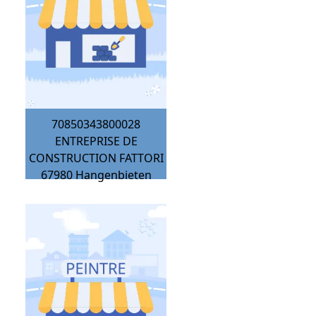
70850343800028
ENTREPRISE DE
CONSTRUCTION FATTORI
67980
Hangenbieten