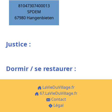
81047307400013
SPDEM
67980
Hangenbieten
Justice :
Dormir / se restaurer :
LaVieDuVillage.fr
67.LaVieDuVillage.fr
Contact
Légal