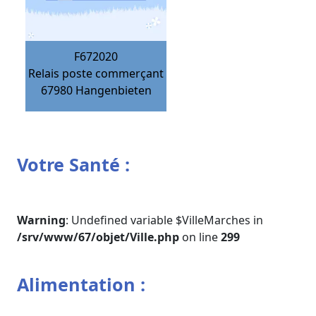
F672020
Relais poste commerçant
67980
Hangenbieten
Votre Santé :
Warning
: Undefined variable $VilleMarches in
/srv/www/67/objet/Ville.php
on line
299
Alimentation :