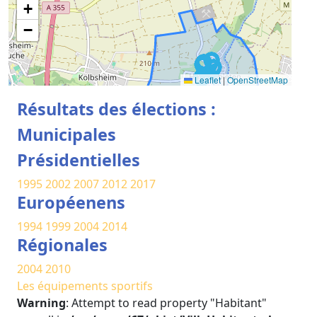
+
−
Leaflet
|
OpenStreetMap
Résultats des élections :
Municipales
Présidentielles
1995
2002
2007
2012
2017
Européenens
1994
1999
2004
2014
Régionales
2004
2010
Les équipements sportifs
Warning
: Attempt to read property "Habitant"