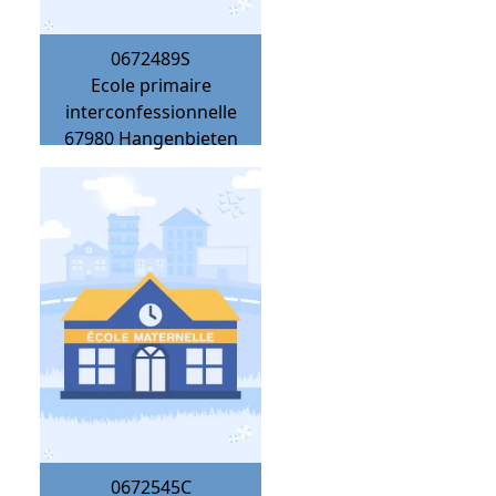
0672489S
Ecole primaire
interconfessionnelle
67980
Hangenbieten
0672545C