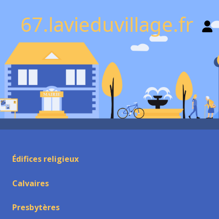
67.lavieduvillage.fr
Édifices religieux
Calvaires
Presbytères