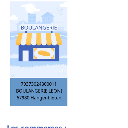
79373024300011
BOULANGERIE LEONI
67980
Hangenbieten
Les commerces :