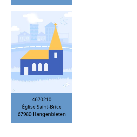
4670210
Église Saint-Brice
67980
Hangenbieten