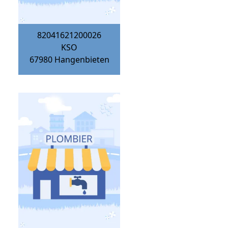
82041621200026
KSO
67980
Hangenbieten