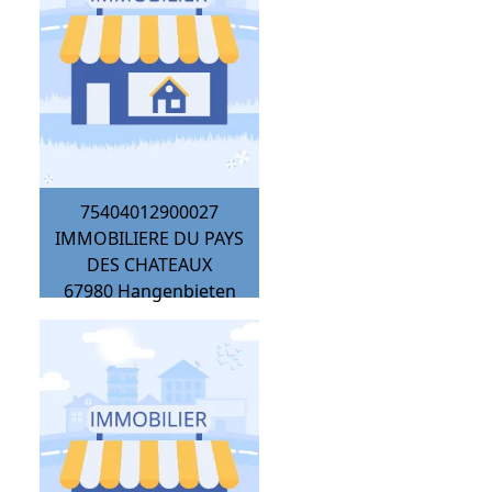
75404012900027
IMMOBILIERE DU PAYS
DES CHATEAUX
67980
Hangenbieten