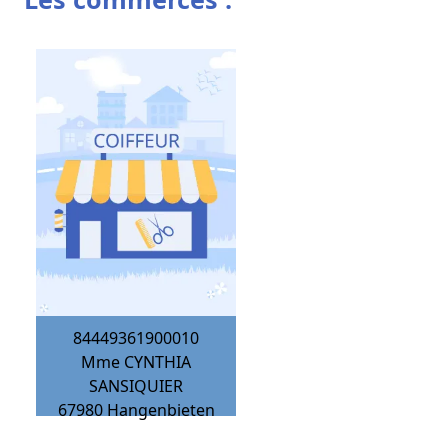
84449361900010
Mme CYNTHIA
SANSIQUIER
67980
Hangenbieten