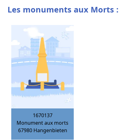
Les monuments aux Morts :
1670137
Monument aux morts
67980
Hangenbieten