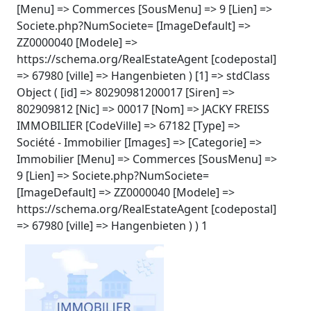
[Menu] => Commerces [SousMenu] => 9 [Lien] =>
Societe.php?NumSociete= [ImageDefault] =>
ZZ0000040 [Modele] =>
https://schema.org/RealEstateAgent [codepostal]
=> 67980 [ville] => Hangenbieten ) [1] => stdClass
Object ( [id] => 80290981200017 [Siren] =>
802909812 [Nic] => 00017 [Nom] => JACKY FREISS
IMMOBILIER [CodeVille] => 67182 [Type] =>
Société - Immobilier [Images] => [Categorie] =>
Immobilier [Menu] => Commerces [SousMenu] =>
9 [Lien] => Societe.php?NumSociete=
[ImageDefault] => ZZ0000040 [Modele] =>
https://schema.org/RealEstateAgent [codepostal]
=> 67980 [ville] => Hangenbieten ) ) 1