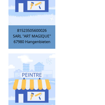
81523505600026
SARL "ART MAGIQUE"
67980
Hangenbieten