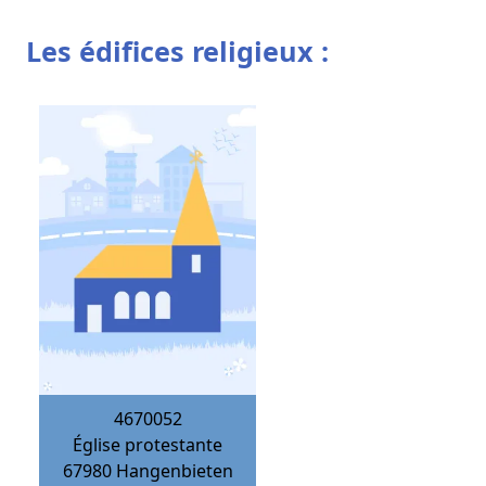
Les édifices religieux :
4670052
Église protestante
67980
Hangenbieten