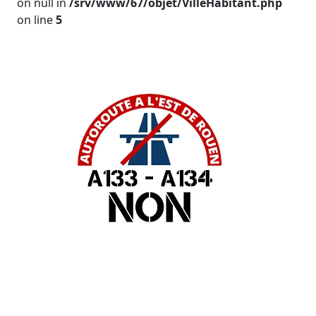
on null in
/srv/www/67/objet/VilleHabitant.php
on line
5