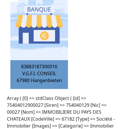
83883187300016
V.G.F.I. CONSEIL
67980
Hangenbieten
Array ( [0] => stdClass Object ( [id] =>
75404012900027 [Siren] => 754040129 [Nic] =>
00027 [Nom] => IMMOBILIERE DU PAYS DES
CHATEAUX [CodeVille] => 67182 [Type] => Société -
Immobilier [Images] => [Categorie] => Immobilier