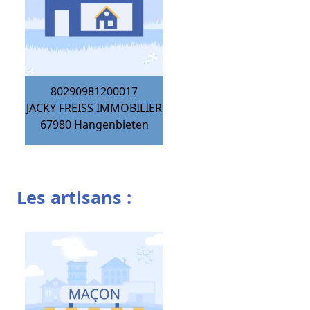
80290981200017
JACKY FREISS IMMOBILIER
67980
Hangenbieten
Les artisans :