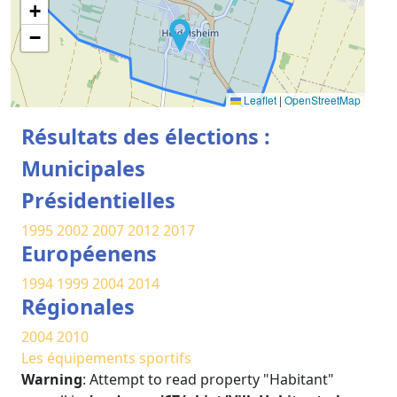
+
−
Leaflet
|
OpenStreetMap
Résultats des élections :
Municipales
Présidentielles
1995
2002
2007
2012
2017
Européenens
1994
1999
2004
2014
Régionales
2004
2010
Les équipements sportifs
Warning
: Attempt to read property "Habitant"