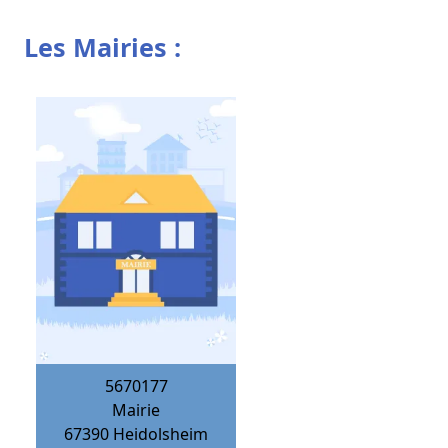
Les Mairies :
5670177
Mairie
67390
Heidolsheim