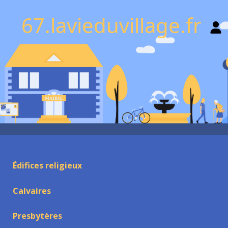
67.lavieduvillage.fr
Édifices religieux
Calvaires
Presbytères