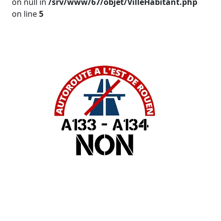
on null in
/srv/www/67/objet/VilleHabitant.php
on line
5