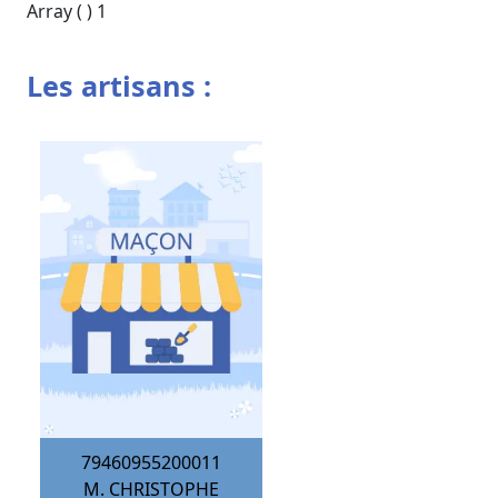
Array ( ) 1
Les artisans :
79460955200011
M. CHRISTOPHE