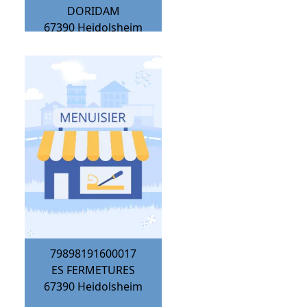
DORIDAM
67390
Heidolsheim
79898191600017
ES FERMETURES
67390
Heidolsheim