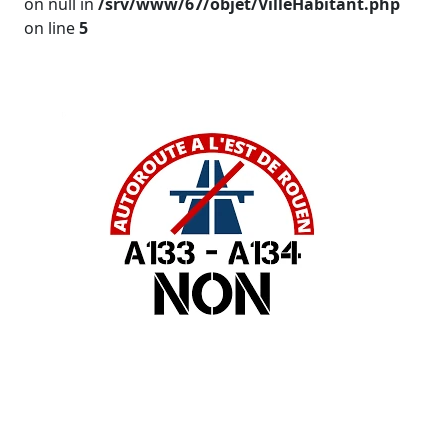
on null in
/srv/www/67/objet/VilleHabitant.php
on line
5