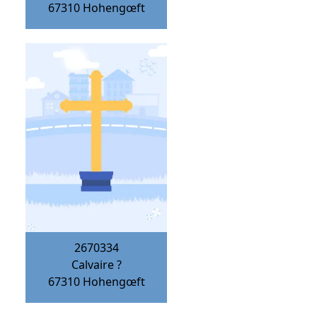
67310
Hohengœft
2670334
Calvaire ?
67310
Hohengœft