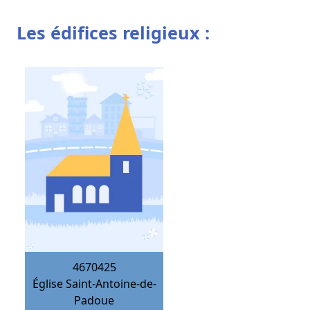
Les édifices religieux :
4670425
Église Saint-Antoine-de-
Padoue