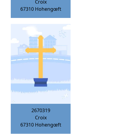
Croix
67310
Hohengœft
2670319
Croix
67310
Hohengœft