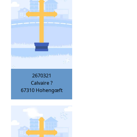
2670321
Calvaire ?
67310
Hohengœft