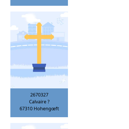
2670327
Calvaire ?
67310
Hohengœft