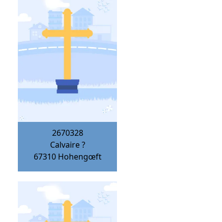
2670328
Calvaire ?
67310
Hohengœft