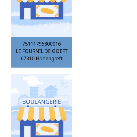
75111795300016
LE FOURNIL DE GOEFT
67310
Hohengœft