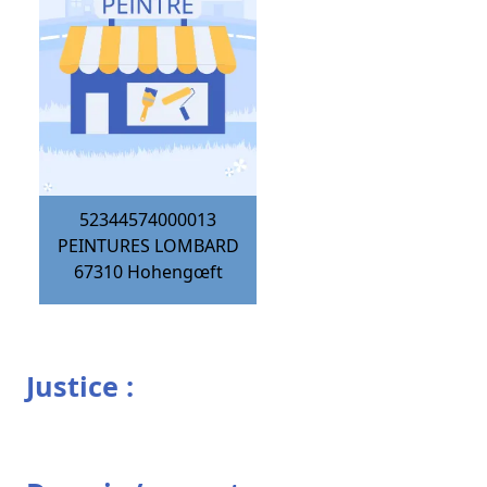
52344574000013
PEINTURES LOMBARD
67310
Hohengœft
Justice :