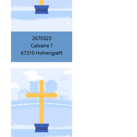
2670323
Calvaire ?
67310
Hohengœft