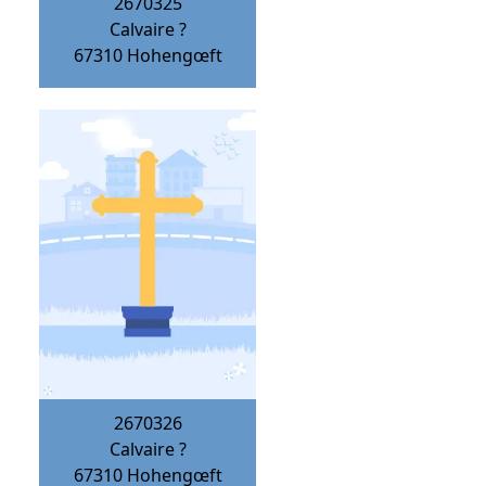
2670325
Calvaire ?
67310
Hohengœft
2670326
Calvaire ?
67310
Hohengœft