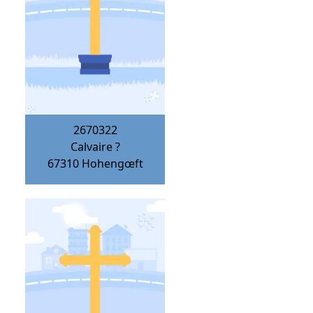
2670322
Calvaire ?
67310
Hohengœft