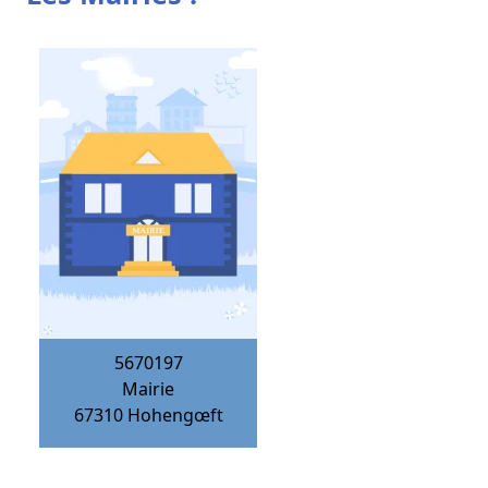
5670197
Mairie
67310
Hohengœft