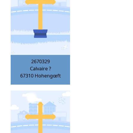
2670329
Calvaire ?
67310
Hohengœft