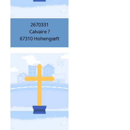
2670331
Calvaire ?
67310
Hohengœft