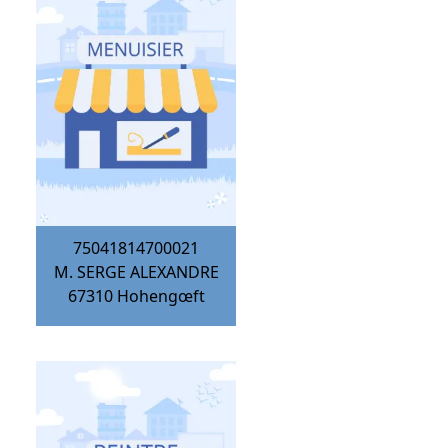
75041814700021
M. SERGE ALEXANDRE
67310
Hohengœft