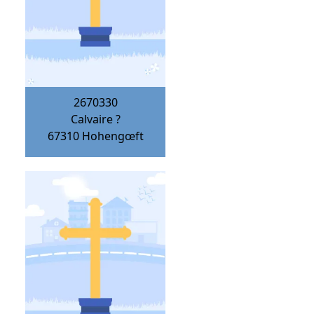
2670330
Calvaire ?
67310
Hohengœft