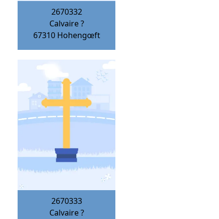
2670332
Calvaire ?
67310
Hohengœft
2670333
Calvaire ?