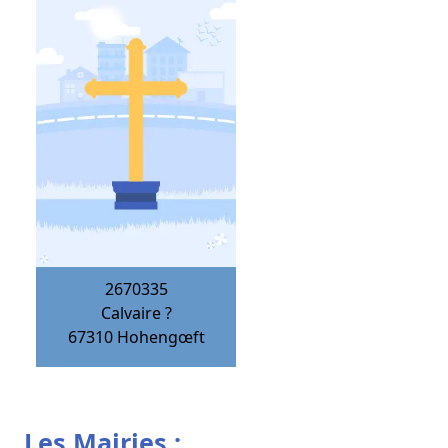
2670335
Calvaire ?
67310
Hohengœft
Les Mairies :