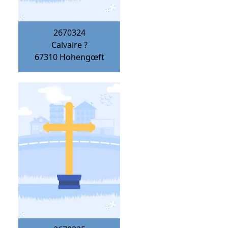
2670324
Calvaire ?
67310
Hohengœft