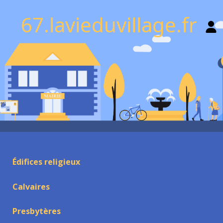
67.lavieduvillage.fr
Édifices religieux
Calvaires
Presbytères