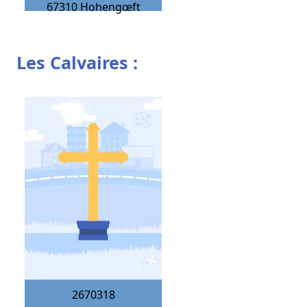
67310
Hohengœft
Les Calvaires :
2670318