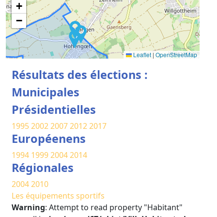
+
−
Leaflet
|
OpenStreetMap
Résultats des élections :
Municipales
Présidentielles
1995
2002
2007
2012
2017
Européenens
1994
1999
2004
2014
Régionales
2004
2010
Les équipements sportifs
Warning
: Attempt to read property "Habitant"