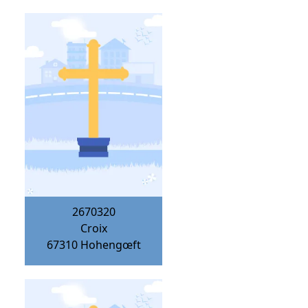
2670320
Croix
67310
Hohengœft