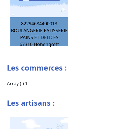
82294684400013
BOULANGERIE PATISSERIE
PAINS ET DELICES
67310
Hohengœft
Les commerces :
Array ( ) 1
Les artisans :