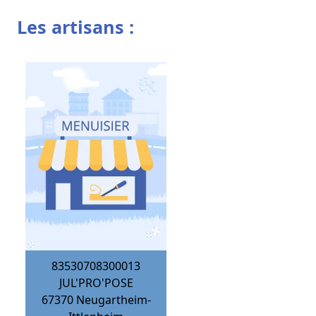
Les artisans :
83530708300013
JUL'PRO'POSE
67370
Neugartheim-