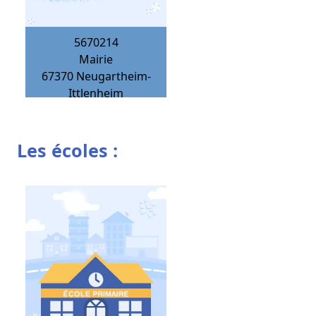
5670214
Mairie
67370
Neugartheim-
Ittlenheim
Les écoles :