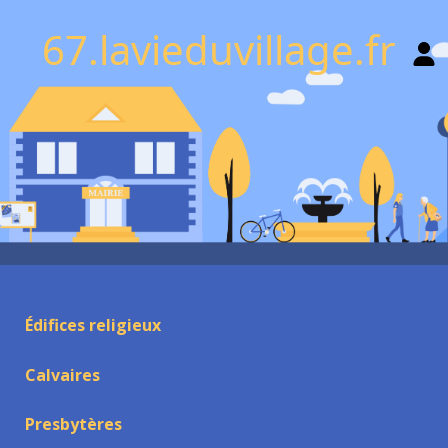
67.lavieduvillage.fr
Édifices religieux
Calvaires
Presbytères