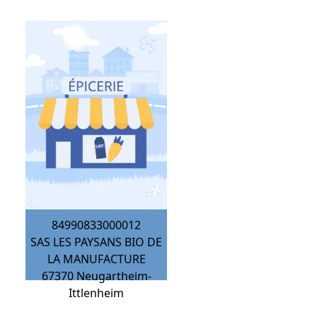
84990833000012
SAS LES PAYSANS BIO DE
LA MANUFACTURE
67370
Neugartheim-
Ittlenheim