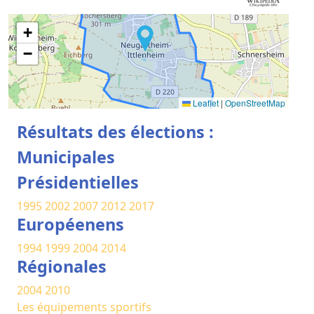
+
−
Leaflet
|
OpenStreetMap
Résultats des élections :
Municipales
Présidentielles
1995
2002
2007
2012
2017
Européenens
1994
1999
2004
2014
Régionales
2004
2010
Les équipements sportifs