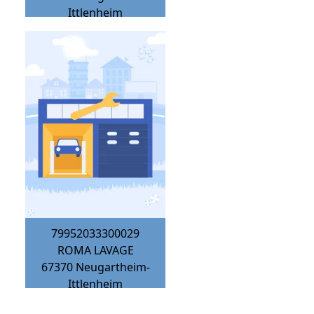
Ittlenheim
79952033300029
ROMA LAVAGE
67370
Neugartheim-
Ittlenheim