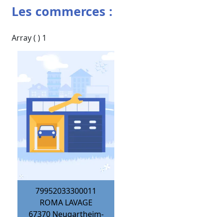
Les commerces :
Array ( ) 1
79952033300011
ROMA LAVAGE
67370
Neugartheim-