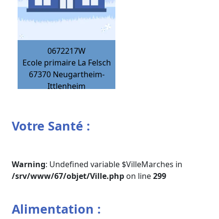
0672217W
Ecole primaire La Felsch
67370
Neugartheim-
Ittlenheim
Votre Santé :
Warning
: Undefined variable $VilleMarches in
/srv/www/67/objet/Ville.php
on line
299
Alimentation :