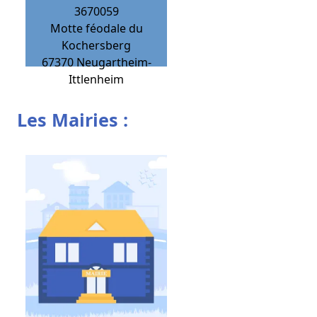
3670059
Motte féodale du
Kochersberg
67370
Neugartheim-
Ittlenheim
Les Mairies :