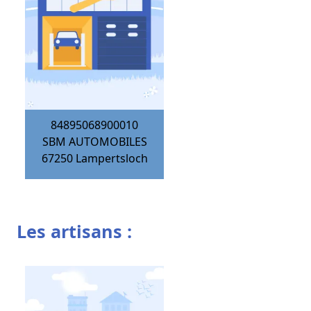
84895068900010
SBM AUTOMOBILES
67250
Lampertsloch
Les artisans :