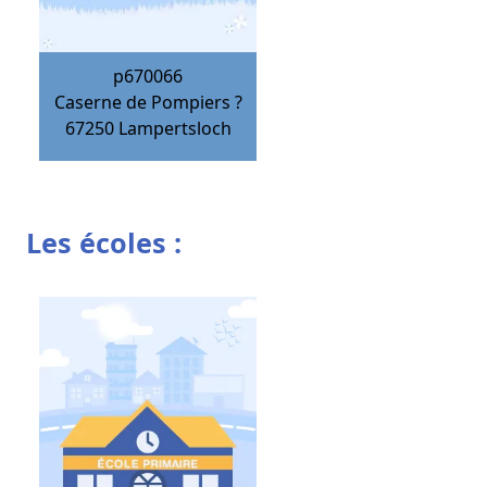
p670066
Caserne de Pompiers ?
67250
Lampertsloch
Les écoles :