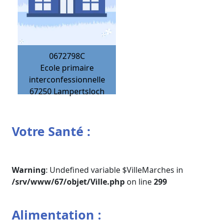
0672798C
Ecole primaire
interconfessionnelle
67250
Lampertsloch
Votre Santé :
Warning
: Undefined variable $VilleMarches in
/srv/www/67/objet/Ville.php
on line
299
Alimentation :