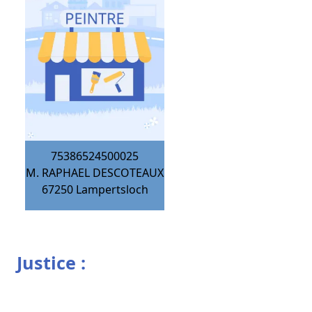
75386524500025
M. RAPHAEL DESCOTEAUX
67250
Lampertsloch
Justice :