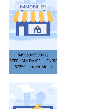
84906905900012
STEPHAN*DANIEL HENRI/
67250
Lampertsloch