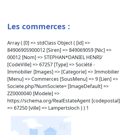
Les commerces :
Array ( [0] => stdClass Object ( [id] =>
84906905900012 [Siren] => 849069059 [Nic] =>
00012 [Nom] => STEPHAN*DANIEL HENRI/
[CodeVille] => 67257 [Type] => Société -
Immobilier [Images] => [Categorie] => Immobilier
[Menu] => Commerces [SousMenu] => 9 [Lien] =>
Societe.php?NumSociete= [ImageDefault] =>
ZZ0000040 [Modele] =>
https://schema.org/RealEstateAgent [codepostal]
=> 67250 [ville] => Lampertsloch ) ) 1