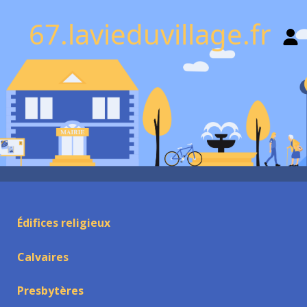
67.lavieduvillage.fr
Édifices religieux
Calvaires
Presbytères