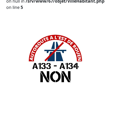
on null in
/srv/www/67/objet/VilleHabitant.php
on line
5