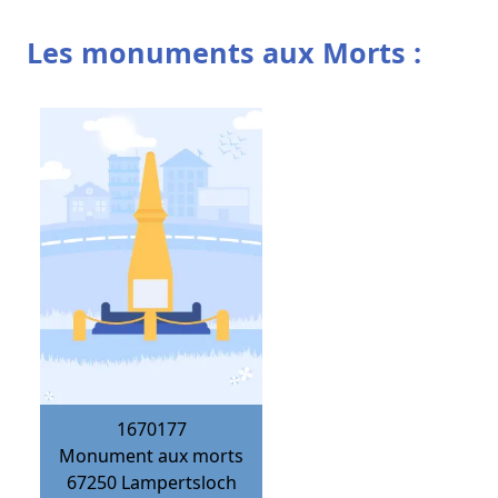
Les monuments aux Morts :
1670177
Monument aux morts
67250
Lampertsloch