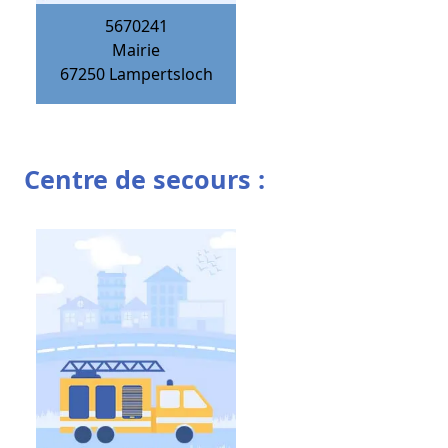
5670241
Mairie
67250
Lampertsloch
Centre de secours :