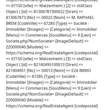
=> 67150 [ville] => Matzenheim ) [2] => stdClass
Object ( [id] => 81306787300022 [Siren] =>
813067873 [Nic] => 00022 [Nom] => M. RAPHAEL
BREM [CodeVille] => 67285 [Type] => Société -
Immobilier [Images] => [Categorie] => Immobilier
[Menu] => Commerces [SousMenu] => 9 [Lien] =>
Societe.php?NumSociete= [ImageDefault] =>
ZZ0000040 [Modele] =>
https://schema.org/RealEstateAgent [codepostal]
=> 67150 [ville] => Matzenheim ) [3] => stdClass
Object ( [id] => 82140495100013 [Siren] =>
821404951 [Nic] => 00013 [Nom] => E2A IMMO
[CodeVille] => 67285 [Type] => Société -
Immobilier [Images] => [Categorie] => Immobilier
[Menu] => Commerces [SousMenu] => 9 [Lien] =>
Societe.php?NumSociete= [ImageDefault] =>
ZZ0000040 [Modele] =>
https://schema.org/RealEstateAgent [codepostal]