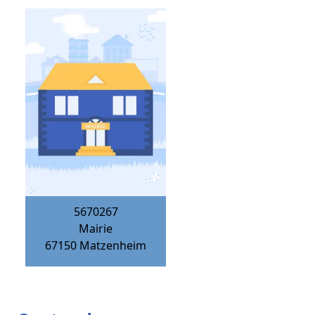
5670267
Mairie
67150
Matzenheim