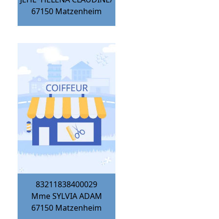
67150
Matzenheim
83211838400029
Mme SYLVIA ADAM
67150
Matzenheim