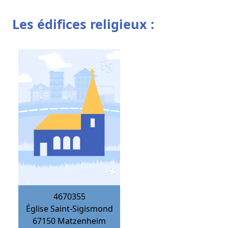
Les édifices religieux :
4670355
Église Saint-Sigismond
67150
Matzenheim