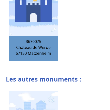
3670075
Château de Werde
67150
Matzenheim
Les autres monuments :