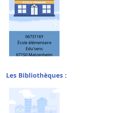
0673116Y
École élémentaire
Edu'sens
67150
Matzenheim
Les Bibliothèques :