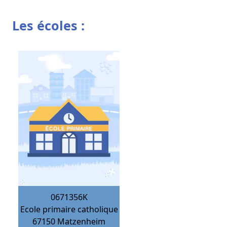
Les écoles :
0671356K
Ecole primaire catholique
67150
Matzenheim