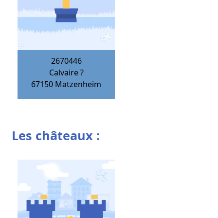
2670446
Calvaire ?
67150
Matzenheim
Les châteaux :