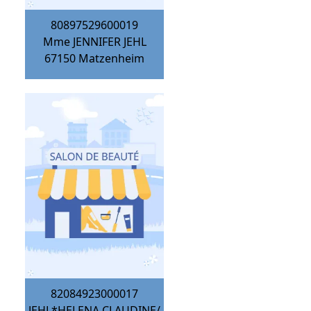
80897529600019
Mme JENNIFER JEHL
67150
Matzenheim
82084923000017
JEHL*HELENA CLAUDINE/