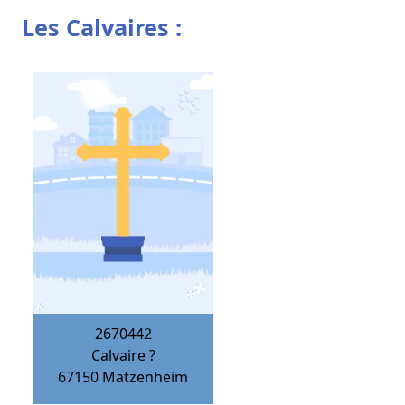
Les Calvaires :
2670442
Calvaire ?
67150
Matzenheim