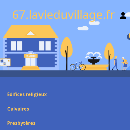
67.lavieduvillage.fr
Édifices religieux
Calvaires
Presbytères