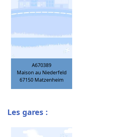
A670389
Maison au Niederfeld
67150
Matzenheim
Les gares :