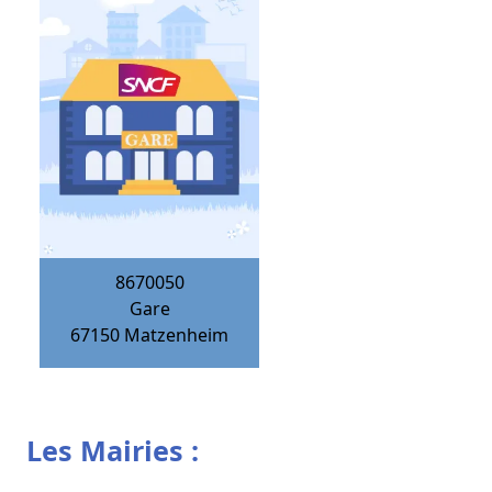
8670050
Gare
67150
Matzenheim
Les Mairies :