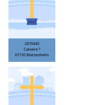
2670445
Calvaire ?
67150
Matzenheim