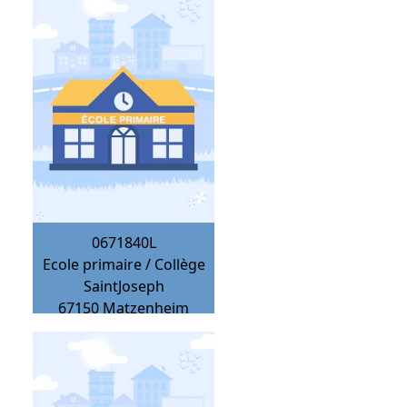
0671840L
Ecole primaire / Collège
SaintJoseph
67150
Matzenheim