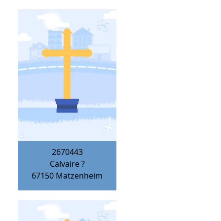
2670443
Calvaire ?
67150
Matzenheim