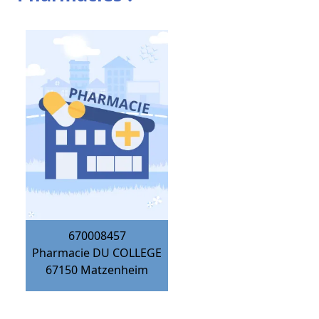
670008457
Pharmacie DU COLLEGE
67150
Matzenheim