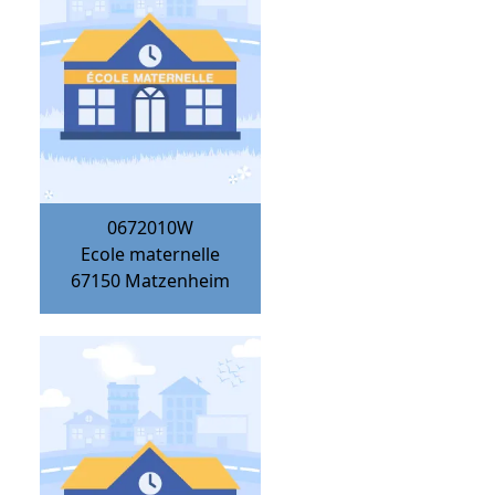
0672010W
Ecole maternelle
67150
Matzenheim