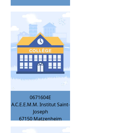
0671604E
A.C.E.E.M.M. Institut Saint-
Joseph
67150
Matzenheim