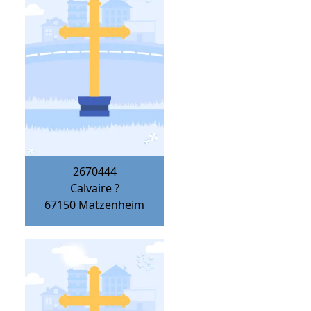
2670444
Calvaire ?
67150
Matzenheim