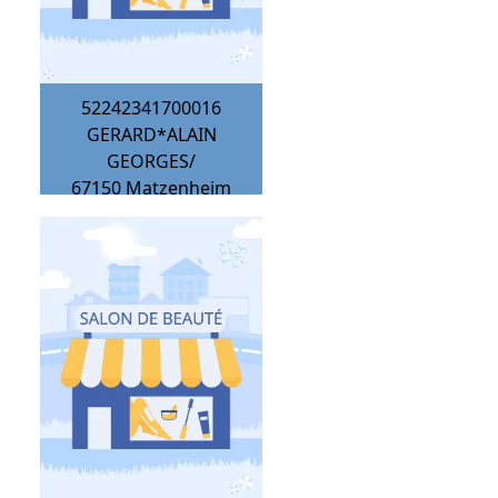
52242341700016
GERARD*ALAIN
GEORGES/
67150
Matzenheim