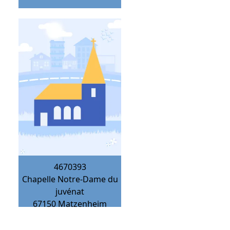
4670393
Chapelle Notre-Dame du
juvénat
67150
Matzenheim