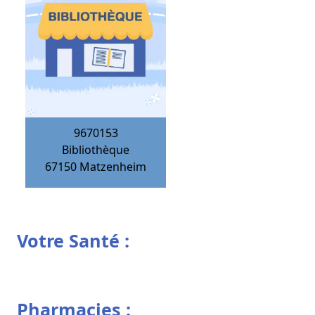
9670153
Bibliothèque
67150
Matzenheim
Votre Santé :
Pharmacies :