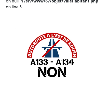
on null in
/srv/www/67/objet/VilleHabitant.php
on line
5