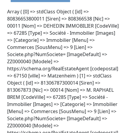
Array ( [0] => stdClass Object ( [id] =>
80836653800011 [Siren] => 808366538 [Nic] =>
00011 [Nom] => DEHEDIN IMMOBILIER [CodeVille]
=> 67285 [Type] => Société - Immobilier [Images]
=> [Categorie] => Immobilier [Menu] =>
Commerces [SousMenu] => 9 [Lien] =>
Societe.php?NumSociete= [ImageDefault] =>
ZZ0000040 [Modele] =>
https://schema.org/RealEstateAgent [codepostal]
=> 67150 [ville] => Matzenheim ) [1] => stdClass
Object ( [id] => 81306787300014 [Siren] =>
813067873 [Nic] => 00014 [Nom] => M. RAPHAEL
BREM [CodeVille] => 67285 [Type] => Société -
Immobilier [Images] => [Categorie] => Immobilier
[Menu] => Commerces [SousMenu] => 9 [Lien] =>
Societe.php?NumSociete= [ImageDefault] =>
ZZ0000040 [Modele] =>
https://schema.org/RealEstateAgent [codepostal]