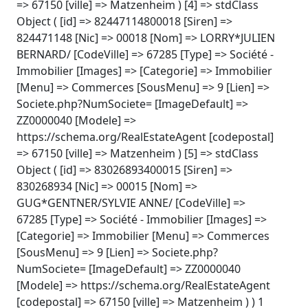
=> 67150 [ville] => Matzenheim ) [4] => stdClass
Object ( [id] => 82447114800018 [Siren] =>
824471148 [Nic] => 00018 [Nom] => LORRY*JULIEN
BERNARD/ [CodeVille] => 67285 [Type] => Société -
Immobilier [Images] => [Categorie] => Immobilier
[Menu] => Commerces [SousMenu] => 9 [Lien] =>
Societe.php?NumSociete= [ImageDefault] =>
ZZ0000040 [Modele] =>
https://schema.org/RealEstateAgent [codepostal]
=> 67150 [ville] => Matzenheim ) [5] => stdClass
Object ( [id] => 83026893400015 [Siren] =>
830268934 [Nic] => 00015 [Nom] =>
GUG*GENTNER/SYLVIE ANNE/ [CodeVille] =>
67285 [Type] => Société - Immobilier [Images] =>
[Categorie] => Immobilier [Menu] => Commerces
[SousMenu] => 9 [Lien] => Societe.php?
NumSociete= [ImageDefault] => ZZ0000040
[Modele] => https://schema.org/RealEstateAgent
[codepostal] => 67150 [ville] => Matzenheim ) ) 1