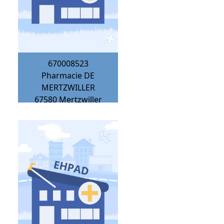
670008523
Pharmacie DE
MERTZWILLER
67580
Mertzwiller