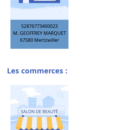
52876773400023
M. GEOFFREY MARQUET
67580
Mertzwiller
Les commerces :