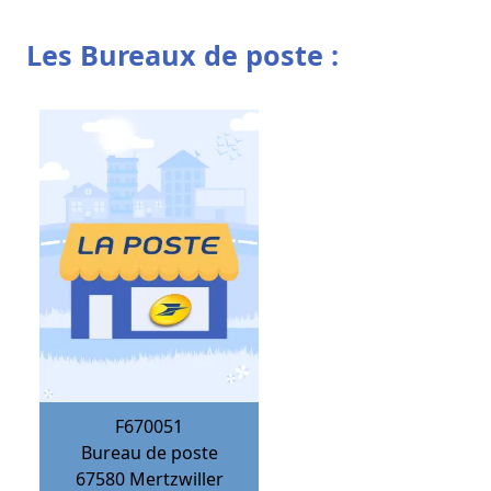
Les Bureaux de poste :
F670051
Bureau de poste
67580
Mertzwiller