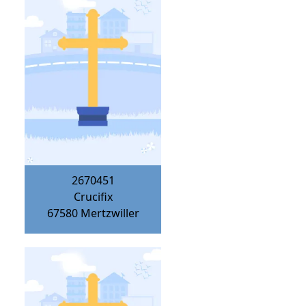
2670451
Crucifix
67580
Mertzwiller