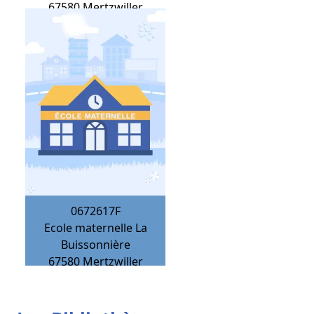
67580
Mertzwiller
0672617F
Ecole maternelle La
Buissonnière
67580
Mertzwiller