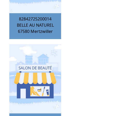
82842725200014
BELLE AU NATUREL
67580
Mertzwiller