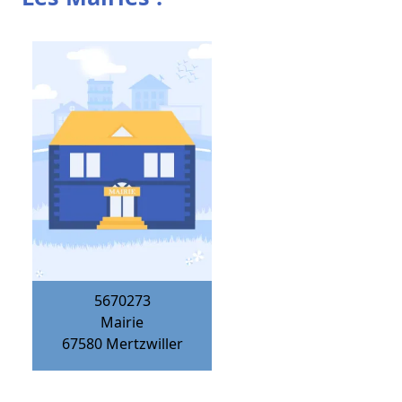
5670273
Mairie
67580
Mertzwiller