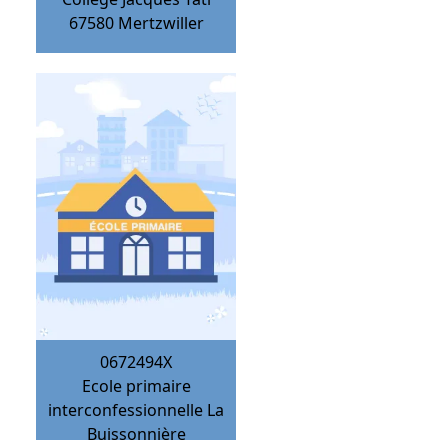
67580
Mertzwiller
0672494X
Ecole primaire
interconfessionnelle La
Buissonnière