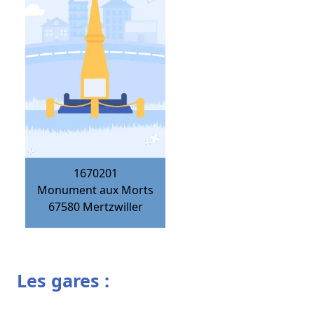
1670201
Monument aux Morts
67580
Mertzwiller
Les gares :