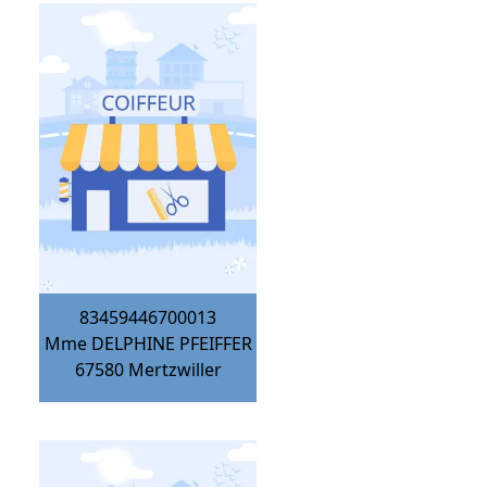
83459446700013
Mme DELPHINE PFEIFFER
67580
Mertzwiller