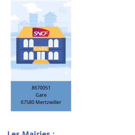
8670051
Gare
67580
Mertzwiller
Les Mairies :