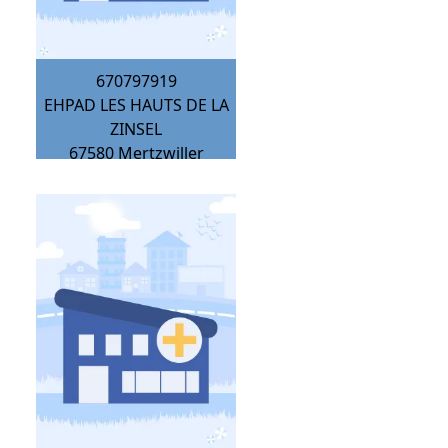
670797919
EHPAD LES HAUTS DE LA
ZINSEL
67580
Mertzwiller