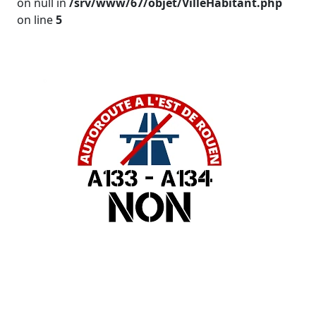
on null in
/srv/www/67/objet/VilleHabitant.php
on line
5