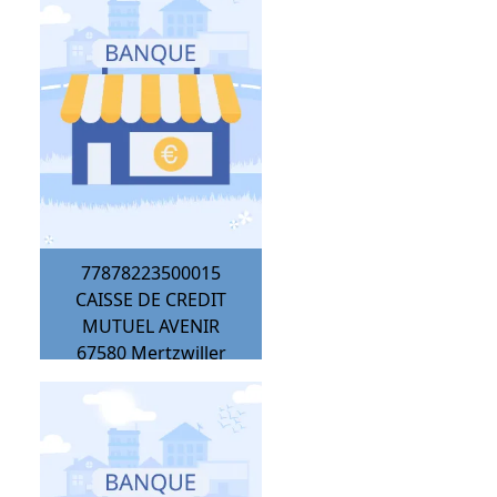
77878223500015
CAISSE DE CREDIT
MUTUEL AVENIR
67580
Mertzwiller