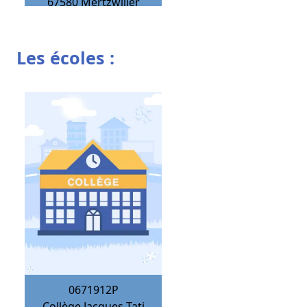
67580
Mertzwiller
Les écoles :
0671912P
Collège Jacques Tati