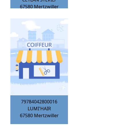
67580
Mertzwiller
79784042800016
LUMI'HAIR
67580
Mertzwiller