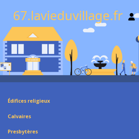
67.lavieduvillage.fr
Édifices religieux
Calvaires
Presbytères