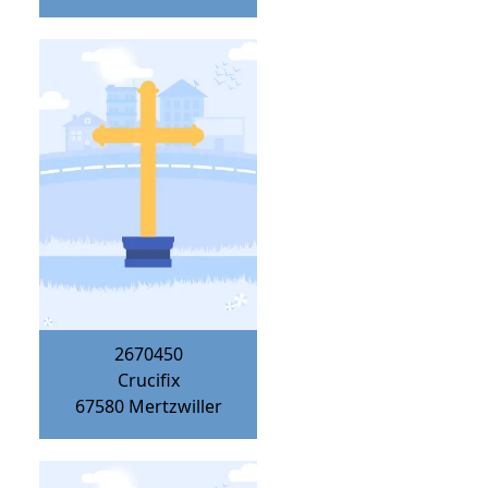
2670450
Crucifix
67580
Mertzwiller