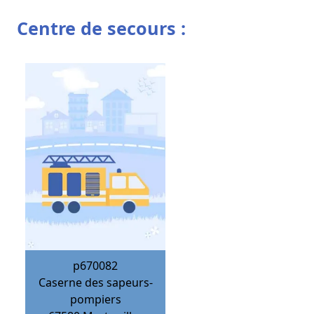
Centre de secours :
p670082
Caserne des sapeurs-
pompiers