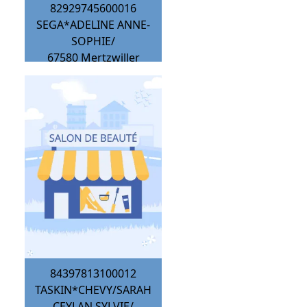
82929745600016
SEGA*ADELINE ANNE-
SOPHIE/
67580
Mertzwiller
84397813100012
TASKIN*CHEVY/SARAH
CEYLAN SYLVIE/