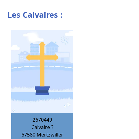
Les Calvaires :
2670449
Calvaire ?
67580
Mertzwiller