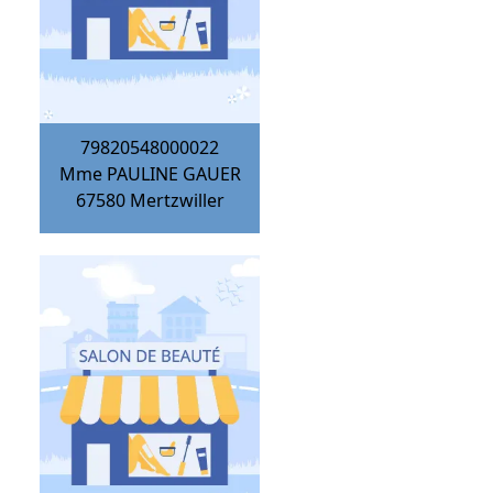
79820548000022
Mme PAULINE GAUER
67580
Mertzwiller