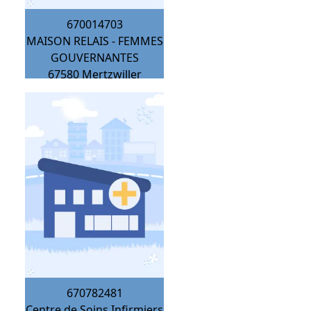
670014703
MAISON RELAIS - FEMMES
GOUVERNANTES
67580
Mertzwiller
670782481
Centre de Soins Infirmiers