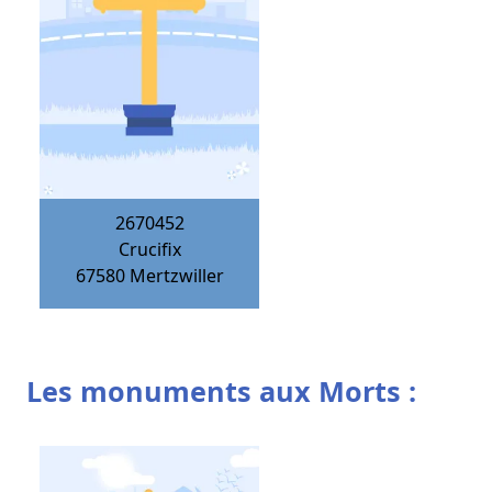
2670452
Crucifix
67580
Mertzwiller
Les monuments aux Morts :