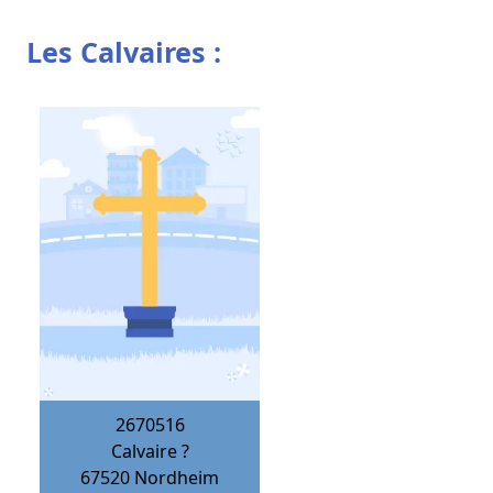
Les Calvaires :
2670516
Calvaire ?
67520
Nordheim