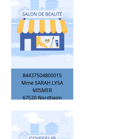
84437504800015
Mme SARAH LYSA
MISMER
67520
Nordheim