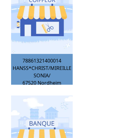
78861321400014
HANSS*CHRIST/MIREILLE
SONIA/
67520
Nordheim