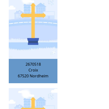
2670518
Croix
67520
Nordheim