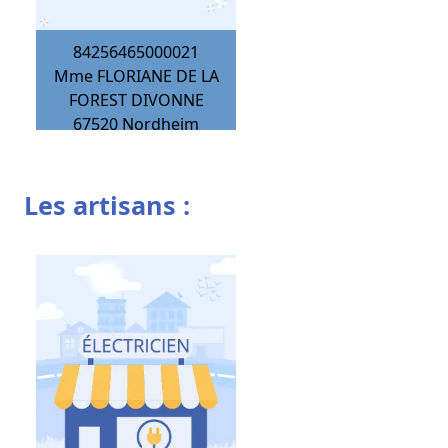
84256465000021
Mme FLORIANE DE LA
FOREST DIVONNE
67520
Nordheim
Les artisans :