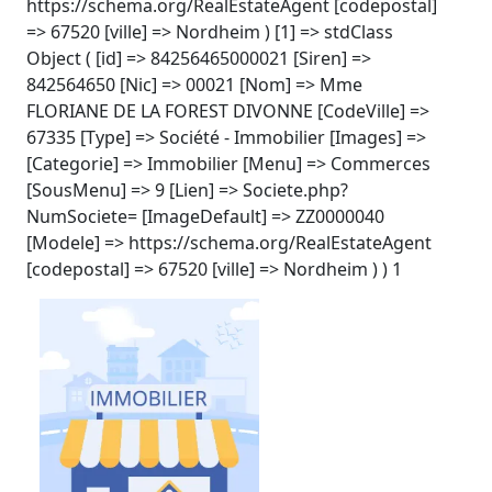
https://schema.org/RealEstateAgent [codepostal]
=> 67520 [ville] => Nordheim ) [1] => stdClass
Object ( [id] => 84256465000021 [Siren] =>
842564650 [Nic] => 00021 [Nom] => Mme
FLORIANE DE LA FOREST DIVONNE [CodeVille] =>
67335 [Type] => Société - Immobilier [Images] =>
[Categorie] => Immobilier [Menu] => Commerces
[SousMenu] => 9 [Lien] => Societe.php?
NumSociete= [ImageDefault] => ZZ0000040
[Modele] => https://schema.org/RealEstateAgent
[codepostal] => 67520 [ville] => Nordheim ) ) 1