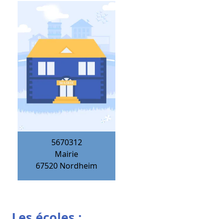
5670312
Mairie
67520
Nordheim
Les écoles :