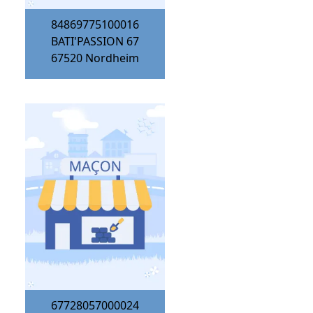
84869775100016
BATI'PASSION 67
67520
Nordheim
67728057000024