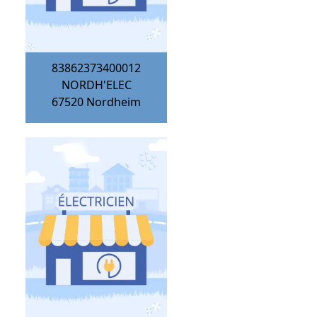
83862373400012
NORDH'ELEC
67520
Nordheim