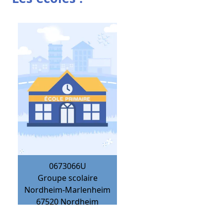
0673066U
Groupe scolaire
Nordheim-Marlenheim
67520
Nordheim