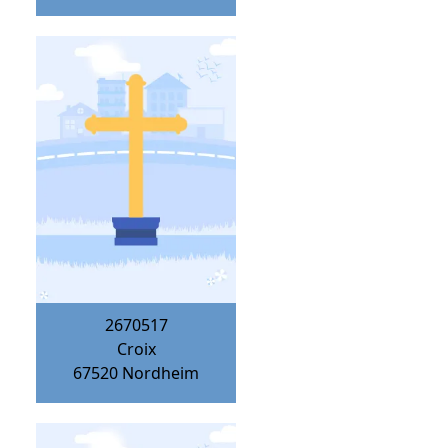
2670517
Croix
67520
Nordheim