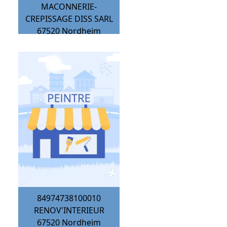
MACONNERIE-
CREPISSAGE DISS SARL
67520
Nordheim
84974738100010
RENOV'INTERIEUR
67520
Nordheim