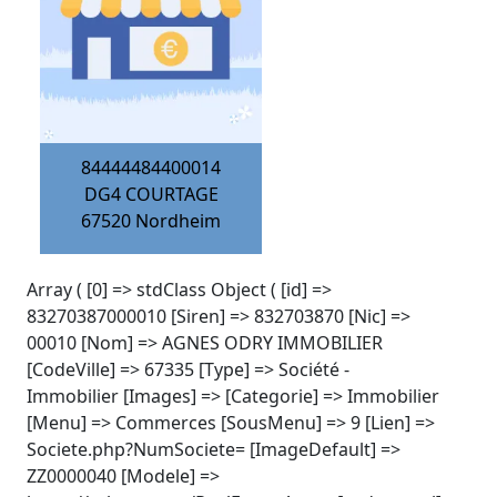
84444484400014
DG4 COURTAGE
67520
Nordheim
Array ( [0] => stdClass Object ( [id] =>
83270387000010 [Siren] => 832703870 [Nic] =>
00010 [Nom] => AGNES ODRY IMMOBILIER
[CodeVille] => 67335 [Type] => Société -
Immobilier [Images] => [Categorie] => Immobilier
[Menu] => Commerces [SousMenu] => 9 [Lien] =>
Societe.php?NumSociete= [ImageDefault] =>
ZZ0000040 [Modele] =>