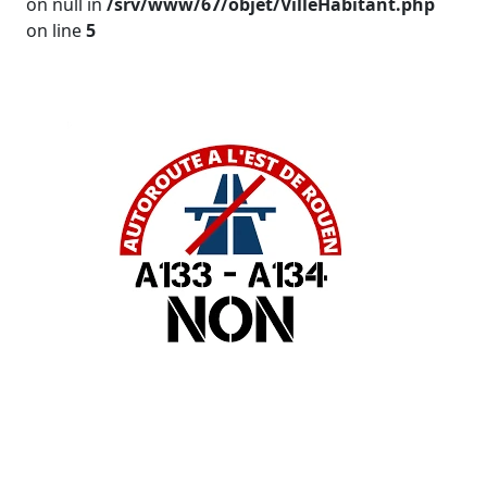
on null in
/srv/www/67/objet/VilleHabitant.php
on line
5