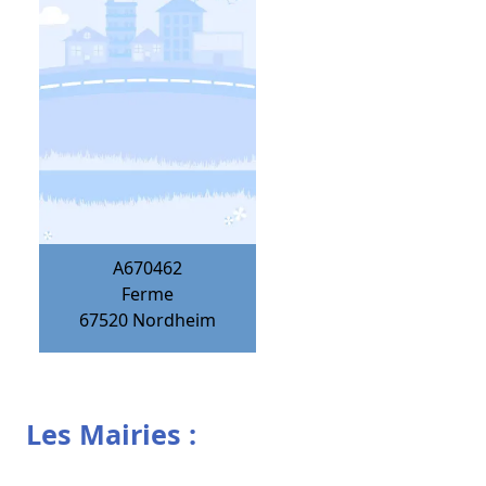
A670462
Ferme
67520
Nordheim
Les Mairies :