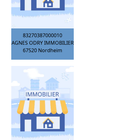
83270387000010
AGNES ODRY IMMOBILIER
67520
Nordheim