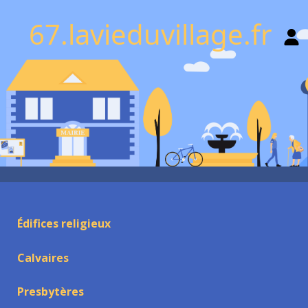
67.lavieduvillage.fr
Édifices religieux
Calvaires
Presbytères