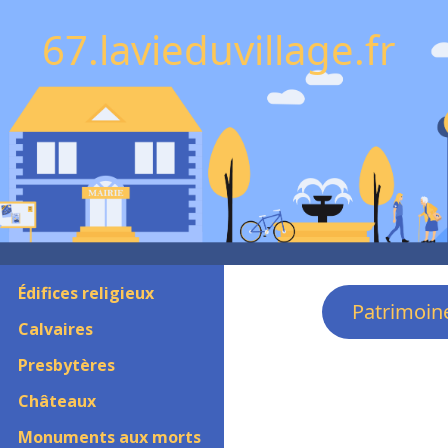
67.lavieduvillage.fr
Édifices religieux
Patrimoin
Calvaires
Presbytères
Châteaux
Monuments aux morts