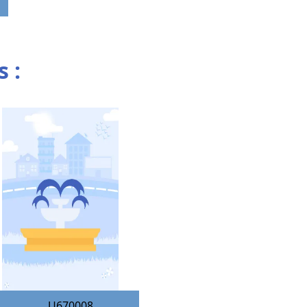
 :
U670008