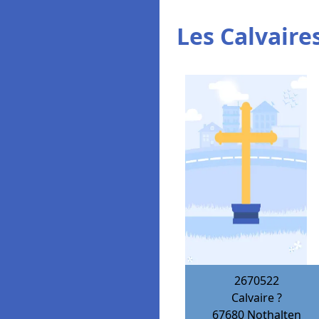
Les Calvaires
2670522
Calvaire ?
67680
Nothalten