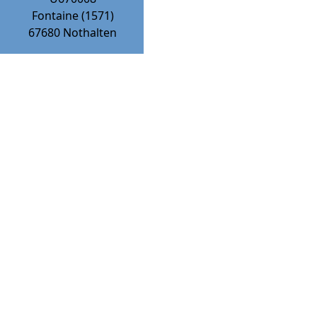
Fontaine (1571)
67680
Nothalten