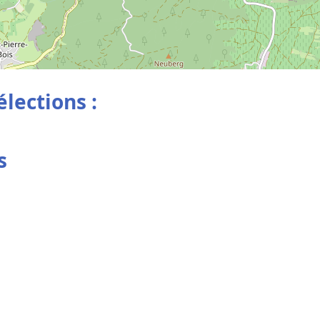
élections :
s