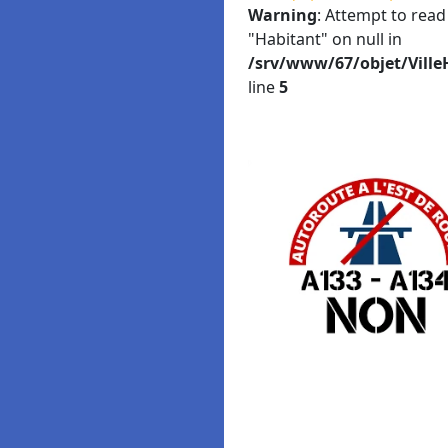
Warning
: Attempt to read
"Habitant" on null in
/srv/www/67/objet/Ville
line
5