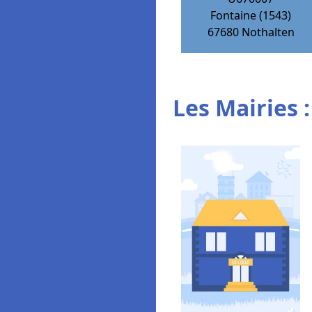
Fontaine (1543)
67680
Nothalten
Les Mairies :