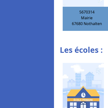
5670314
Mairie
67680
Nothalten
Les écoles :