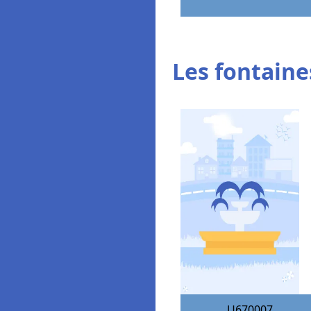
Les fontaines
U670007