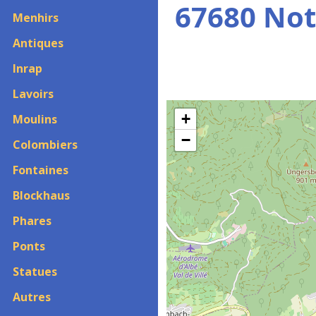
67680 Not
Menhirs
Antiques
Inrap
Lavoirs
+
Moulins
−
Colombiers
Fontaines
Blockhaus
Phares
Ponts
Statues
Autres