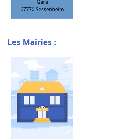
Gare
67770
Sessenheim
Les Mairies :