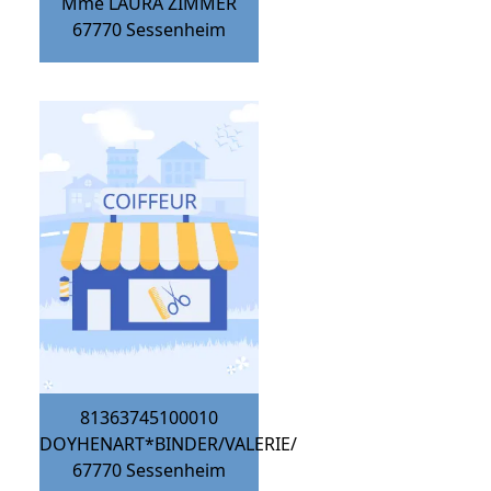
Mme LAURA ZIMMER
67770
Sessenheim
81363745100010
DOYHENART*BINDER/VALERIE/
67770
Sessenheim