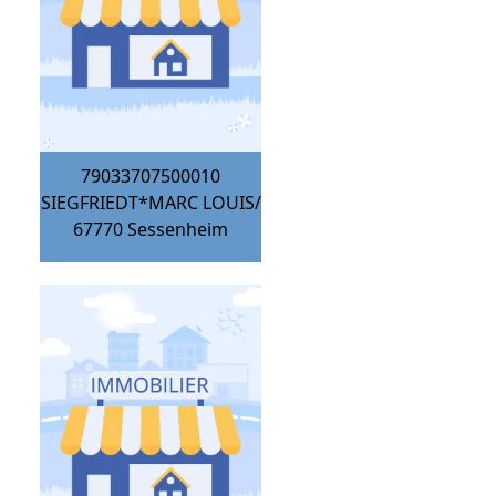
79033707500010
SIEGFRIEDT*MARC LOUIS/
67770
Sessenheim