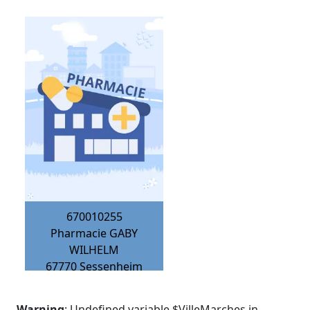
670010255
Pharmacie GABY
WILHELM
67770
Sessenheim
Warning
: Undefined variable $VilleMarches in