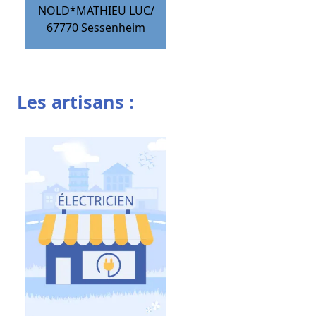
NOLD*MATHIEU LUC/
67770
Sessenheim
Les artisans :