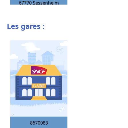
67770
Sessenheim
Les gares :
8670083