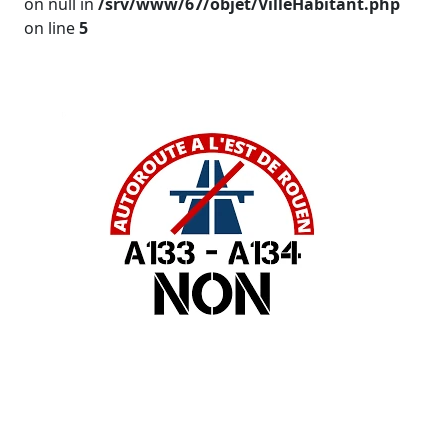
on null in
/srv/www/67/objet/VilleHabitant.php
on line
5