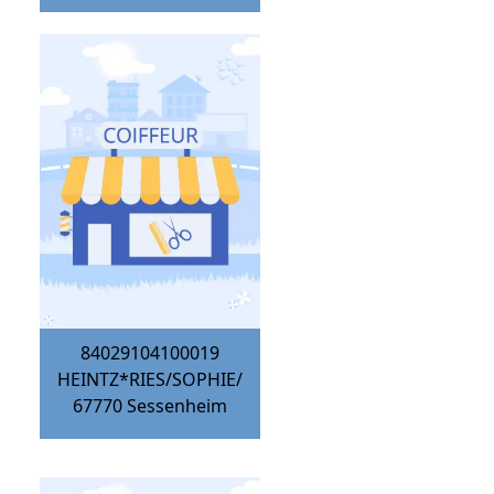
84029104100019
HEINTZ*RIES/SOPHIE/
67770
Sessenheim