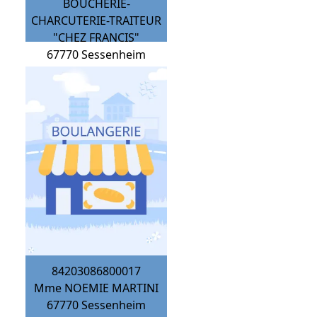
BOUCHERIE-
CHARCUTERIE-TRAITEUR
"CHEZ FRANCIS"
67770
Sessenheim
84203086800017
Mme NOEMIE MARTINI
67770
Sessenheim