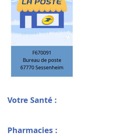
F670091
Bureau de poste
67770
Sessenheim
Votre Santé :
Pharmacies :