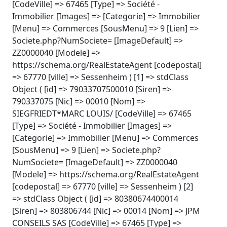
[CodeVille] => 67465 [Type] => Société -
Immobilier [Images] => [Categorie] => Immobilier
[Menu] => Commerces [SousMenu] => 9 [Lien] =>
Societe.php?NumSociete= [ImageDefault] =>
ZZ0000040 [Modele] =>
https://schema.org/RealEstateAgent [codepostal]
=> 67770 [ville] => Sessenheim ) [1] => stdClass
Object ( [id] => 79033707500010 [Siren] =>
790337075 [Nic] => 00010 [Nom] =>
SIEGFRIEDT*MARC LOUIS/ [CodeVille] => 67465
[Type] => Société - Immobilier [Images] =>
[Categorie] => Immobilier [Menu] => Commerces
[SousMenu] => 9 [Lien] => Societe.php?
NumSociete= [ImageDefault] => ZZ0000040
[Modele] => https://schema.org/RealEstateAgent
[codepostal] => 67770 [ville] => Sessenheim ) [2]
=> stdClass Object ( [id] => 80380674400014
[Siren] => 803806744 [Nic] => 00014 [Nom] => JPM
CONSEILS SAS [CodeVille] => 67465 [Type] =>