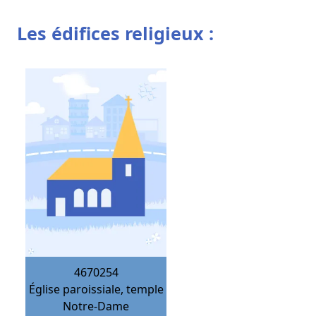
Les édifices religieux :
4670254
Église paroissiale, temple
Notre-Dame