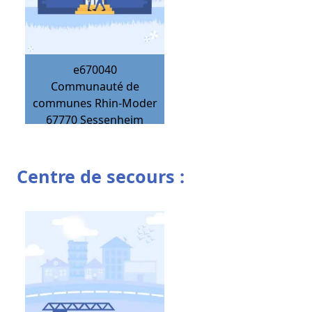
e670040
Communauté de
communes Rhin-Moder
67770
Sessenheim
Centre de secours :