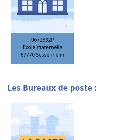
0672832P
Ecole maternelle
67770
Sessenheim
Les Bureaux de poste :