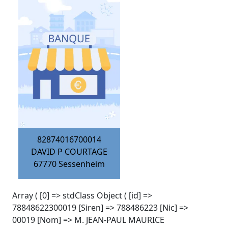
82874016700014
DAVID P COURTAGE
67770
Sessenheim
Array ( [0] => stdClass Object ( [id] =>
78848622300019 [Siren] => 788486223 [Nic] =>
00019 [Nom] => M. JEAN-PAUL MAURICE