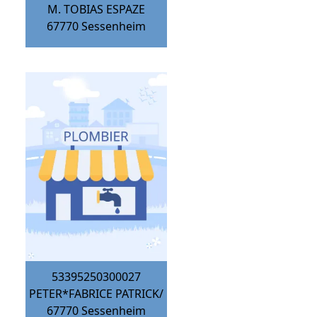
M. TOBIAS ESPAZE
67770
Sessenheim
53395250300027
PETER*FABRICE PATRICK/
67770
Sessenheim