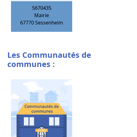
5670435
Mairie
67770
Sessenheim
Les Communautés de
communes :