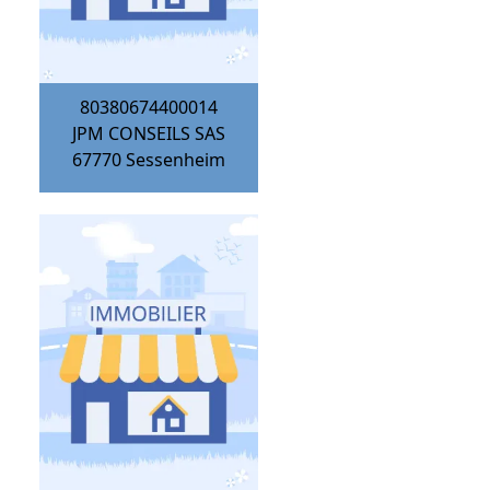
80380674400014
JPM CONSEILS SAS
67770
Sessenheim