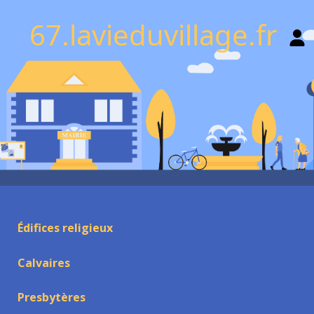
67.lavieduvillage.fr
Édifices religieux
Calvaires
Presbytères