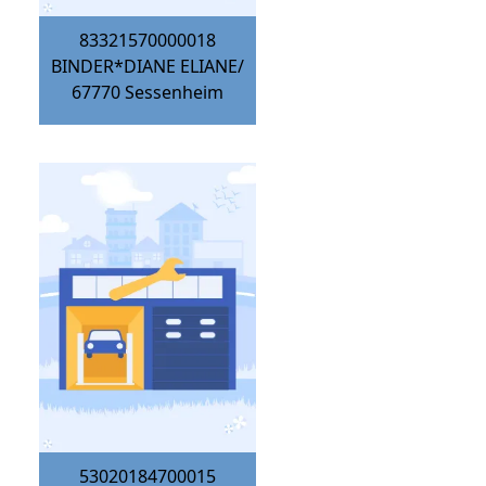
83321570000018
BINDER*DIANE ELIANE/
67770
Sessenheim
53020184700015