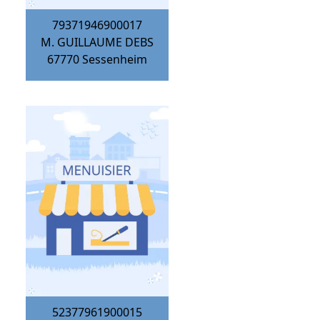
79371946900017
M. GUILLAUME DEBS
67770
Sessenheim
52377961900015