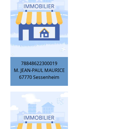
78848622300019
M. JEAN-PAUL MAURICE
67770
Sessenheim