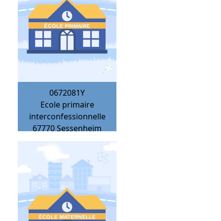
0672081Y
Ecole primaire
interconfessionnelle
67770
Sessenheim