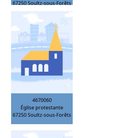
67250
Soultz-sous-Forêts
4670060
Église protestante
67250
Soultz-sous-Forêts