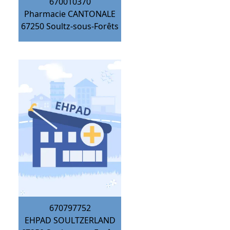
670010370
Pharmacie CANTONALE
67250
Soultz-sous-Forêts
670797752
EHPAD SOULTZERLAND