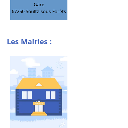
Gare
67250
Soultz-sous-Forêts
Les Mairies :