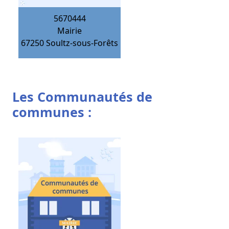
5670444
Mairie
67250
Soultz-sous-Forêts
Les Communautés de
communes :