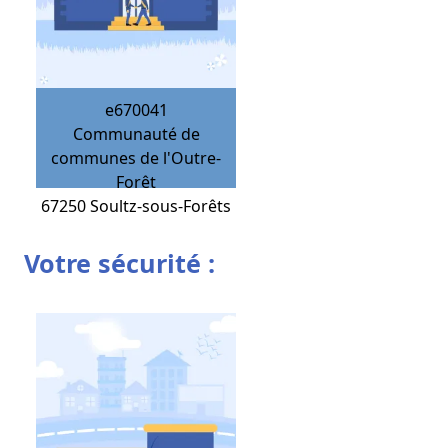
e670041
Communauté de
communes de l'Outre-
Forêt
67250
Soultz-sous-Forêts
Votre sécurité :