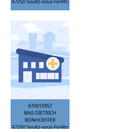
67250
Soultz-sous-Forêts
670015957
MAS DIETRICH
BONHOEFFER
67250
Soultz-sous-Forêts