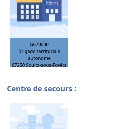
G670030
Brigade territoriale
autonome
67250
Soultz-sous-Forêts
Centre de secours :