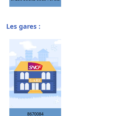
Les gares :
8670084