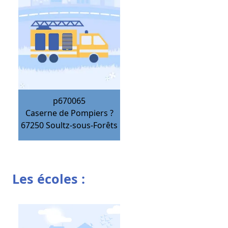
p670065
Caserne de Pompiers ?
67250
Soultz-sous-Forêts
Les écoles :