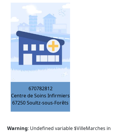
670782812
Centre de Soins Infirmiers
67250
Soultz-sous-Forêts
Warning
: Undefined variable $VilleMarches in