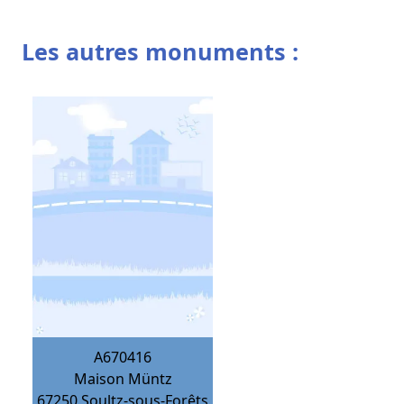
Les autres monuments :
A670416
Maison Müntz
67250
Soultz-sous-Forêts