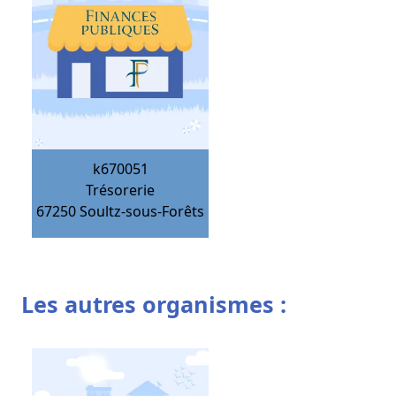
k670051
Trésorerie
67250
Soultz-sous-Forêts
Les autres organismes :