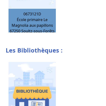
0673121D
École primaire Le
Magnolia aux papillons
67250
Soultz-sous-Forêts
Les Bibliothèques :