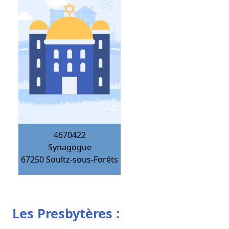
4670422
Synagogue
67250
Soultz-sous-Forêts
Les Presbytères :