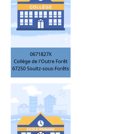
0671827X
Collège de l'Outre Forêt
67250
Soultz-sous-Forêts