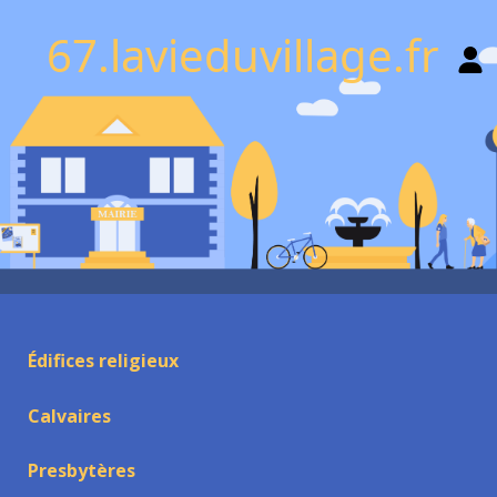
67.lavieduvillage.fr
Édifices religieux
Calvaires
Presbytères