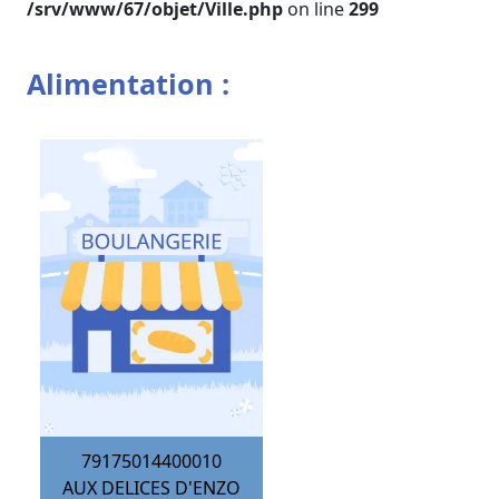
/srv/www/67/objet/Ville.php
on line
299
Alimentation :
79175014400010
AUX DELICES D'ENZO