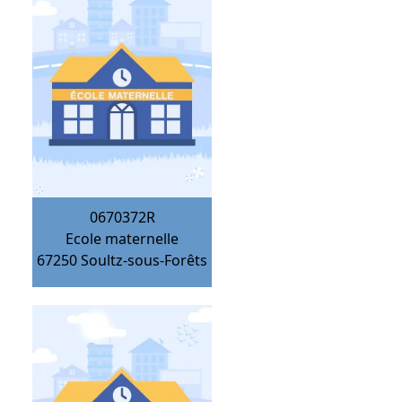
0670372R
Ecole maternelle
67250
Soultz-sous-Forêts