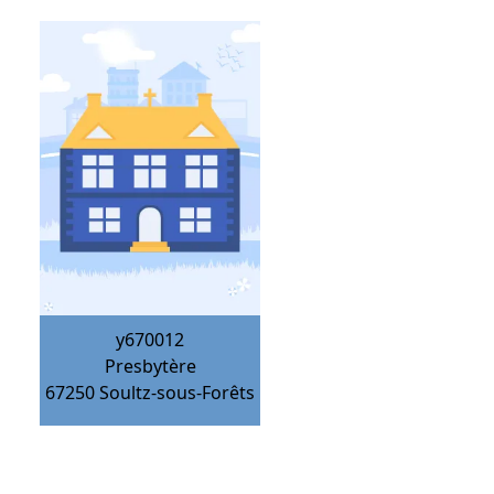
y670012
Presbytère
67250
Soultz-sous-Forêts