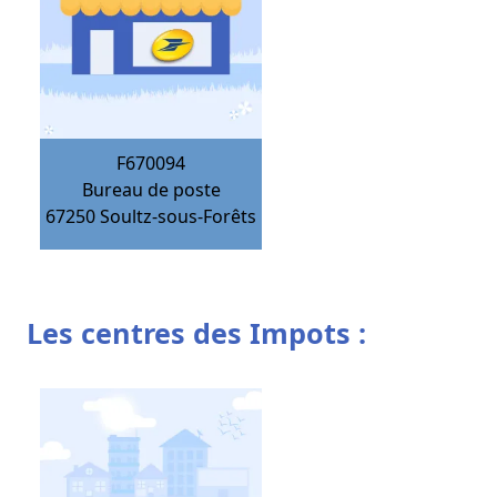
F670094
Bureau de poste
67250
Soultz-sous-Forêts
Les centres des Impots :