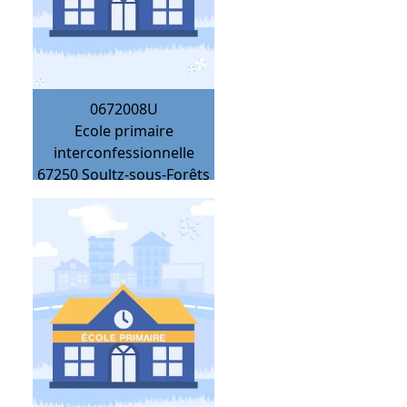
0672008U
Ecole primaire
interconfessionnelle
67250
Soultz-sous-Forêts