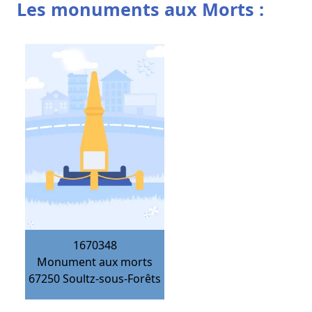
Les monuments aux Morts :
1670348
Monument aux morts
67250
Soultz-sous-Forêts