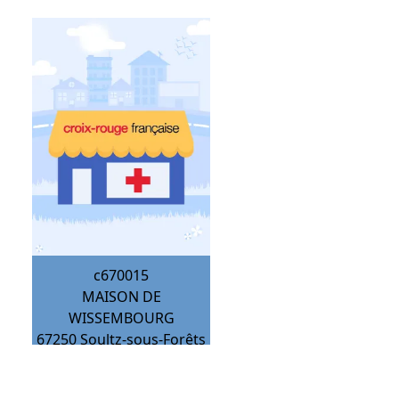
c670015
MAISON DE
WISSEMBOURG
67250
Soultz-sous-Forêts