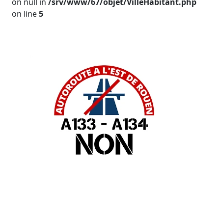
on null in
/srv/www/67/objet/VilleHabitant.php
on line
5