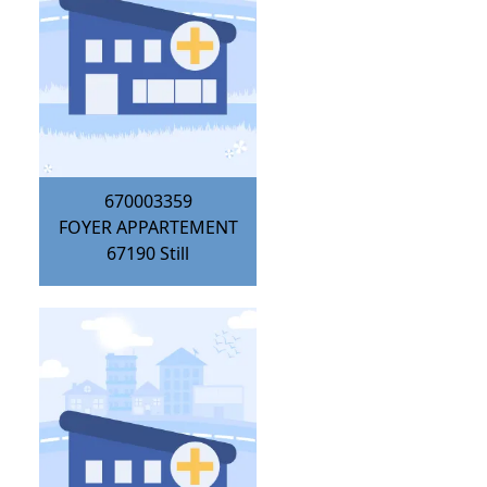
670003359
FOYER APPARTEMENT
67190
Still