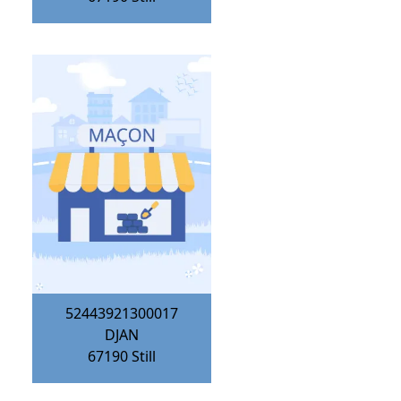
52443921300017
DJAN
67190
Still