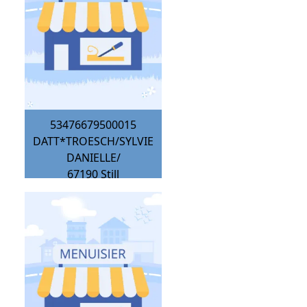
53476679500015
DATT*TROESCH/SYLVIE
DANIELLE/
67190
Still