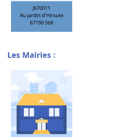
J670011
Au jardin d'Hirsute
67190
Still
Les Mairies :