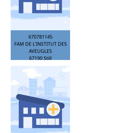
670781145
FAM DE L'INSTITUT DES
AVEUGLES
67190
Still