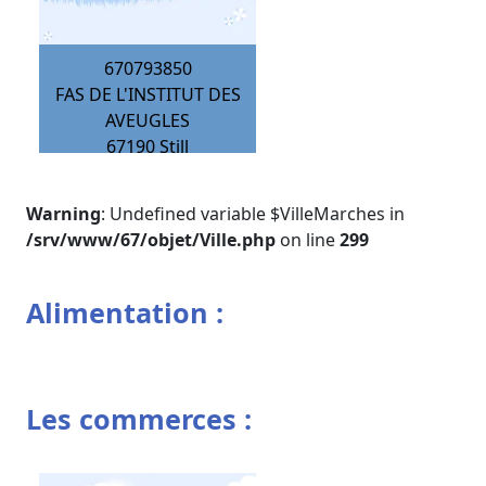
670793850
FAS DE L'INSTITUT DES
AVEUGLES
67190
Still
Warning
: Undefined variable $VilleMarches in
/srv/www/67/objet/Ville.php
on line
299
Alimentation :
Les commerces :