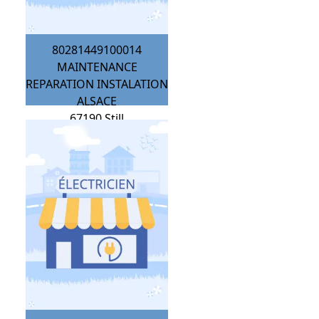
80281449100014
MAINTENANCE
REPARATION INSTALATION
ALSACE
67190
Still