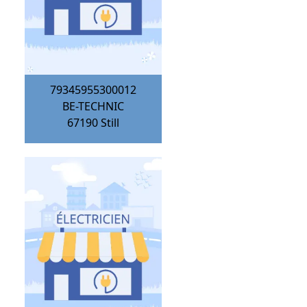
79345955300012
BE-TECHNIC
67190
Still