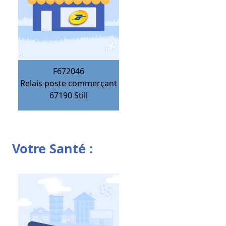
F672046
Relais poste commerçant
67190
Still
Votre Santé :