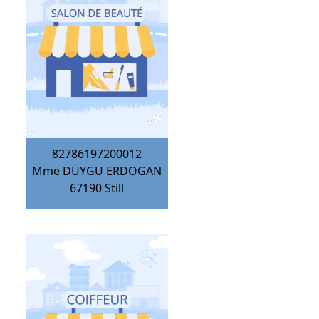
82786197200012
Mme DUYGU ERDOGAN
67190
Still