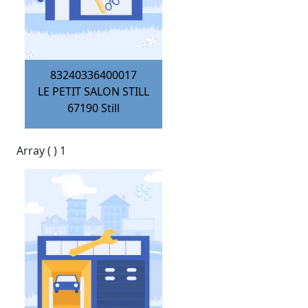
83240336400017
LE PETIT SALON STILL
67190
Still
Array ( ) 1