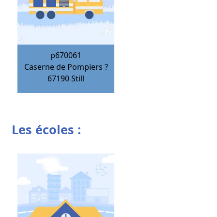
p670061
Caserne de Pompiers ?
67190
Still
Les écoles :