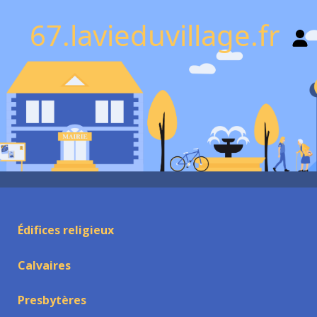
67.lavieduvillage.fr
Édifices religieux
Calvaires
Presbytères