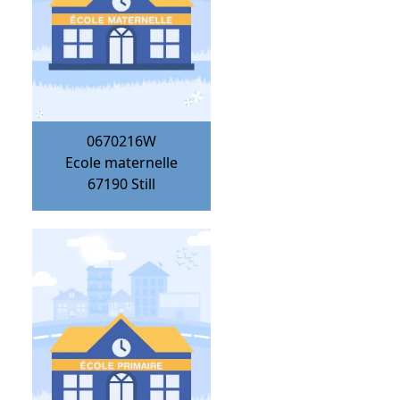
0670216W
Ecole maternelle
67190
Still