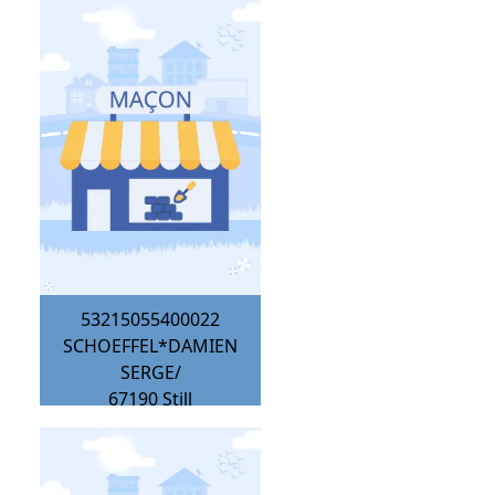
53215055400022
SCHOEFFEL*DAMIEN
SERGE/
67190
Still