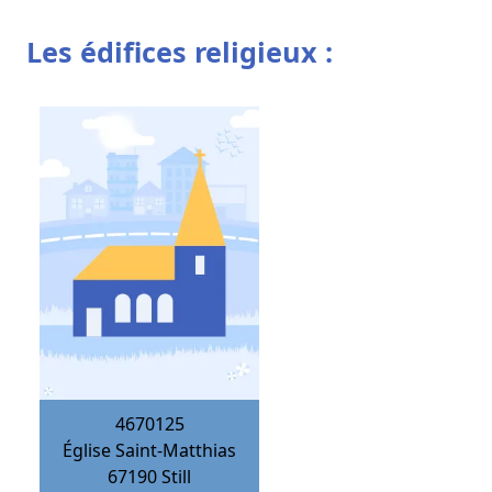
Les édifices religieux :
4670125
Église Saint-Matthias
67190
Still