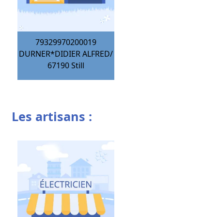
79329970200019
DURNER*DIDIER ALFRED/
67190
Still
Les artisans :