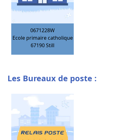
0671228W
Ecole primaire catholique
67190
Still
Les Bureaux de poste :