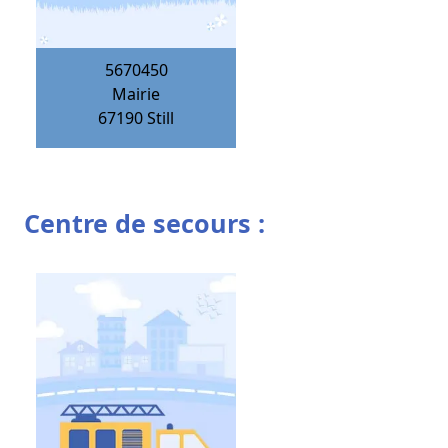
5670450
Mairie
67190
Still
Centre de secours :