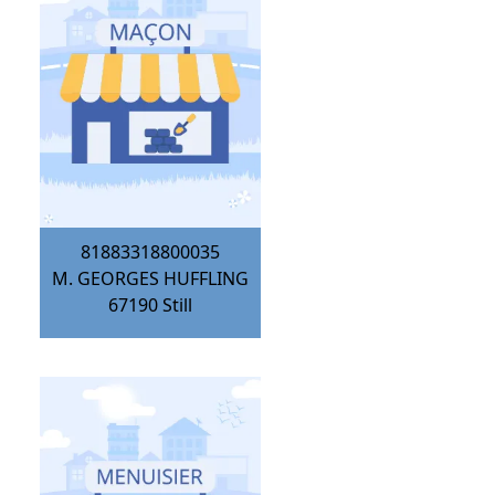
81883318800035
M. GEORGES HUFFLING
67190
Still