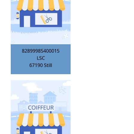
82899985400015
LSC
67190
Still