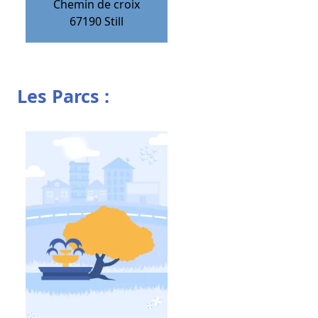
Chemin de croix
67190
Still
Les Parcs :