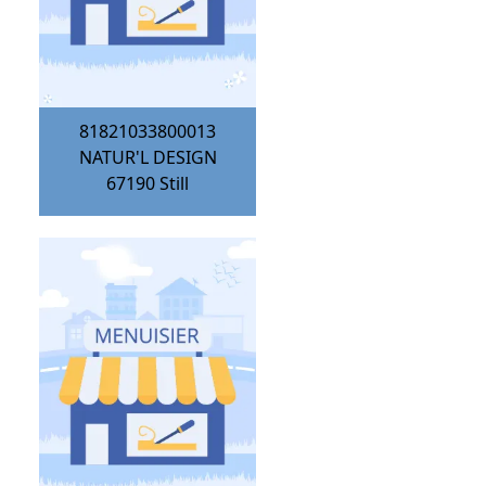
81821033800013
NATUR'L DESIGN
67190
Still