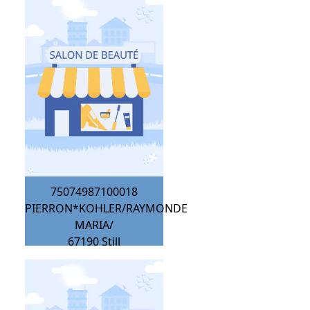
75074987100018
PIERRON*KOHLER/RAYMONDE
MARIA/
67190
Still