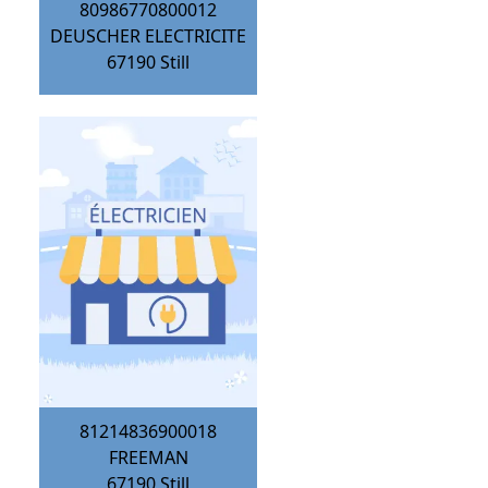
80986770800012
DEUSCHER ELECTRICITE
67190
Still
81214836900018
FREEMAN
67190
Still