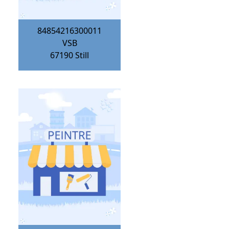
84854216300011
VSB
67190
Still