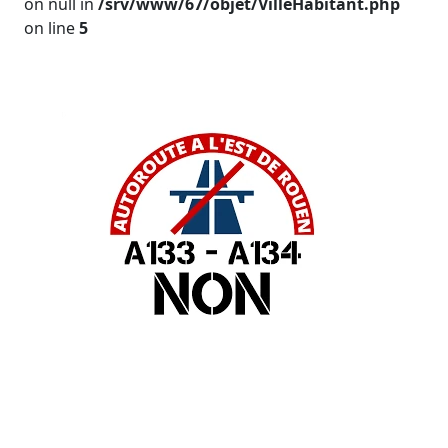
on null in
/srv/www/67/objet/VilleHabitant.php
on line
5