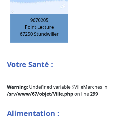
9670205
Point Lecture
67250
Stundwiller
Votre Santé :
Warning
: Undefined variable $VilleMarches in
/srv/www/67/objet/Ville.php
on line
299
Alimentation :