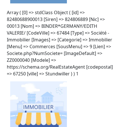
Array ( [0] => stdClass Object ( [id] =>
82480688900013 [Siren] => 824806889 [Nic] =>
00013 [Nom] => BINDER*GERMANY/EDITH
VALERIE/ [CodeVille] => 67484 [Type] => Société -
Immobilier [Images] => [Categorie] => Immobilier
[Menu] => Commerces [SousMenu] => 9 [Lien] =>
Societe.php?NumSociete= [ImageDefault] =>
ZZ0000040 [Modele] =>
https://schema.org/RealEstateAgent [codepostal]
=> 67250 [ville] => Stundwiller ) ) 1