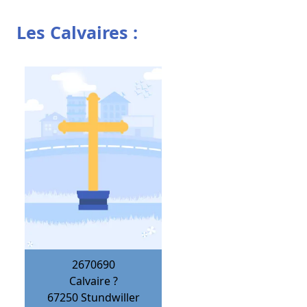
Les Calvaires :
2670690
Calvaire ?
67250
Stundwiller