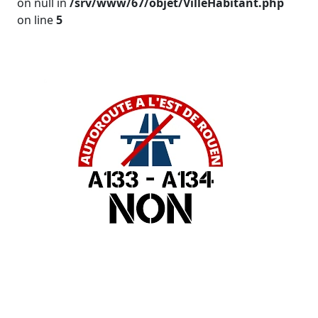
on null in
/srv/www/67/objet/VilleHabitant.php
on line
5