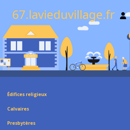
67.lavieduvillage.fr
Édifices religieux
Calvaires
Presbytères