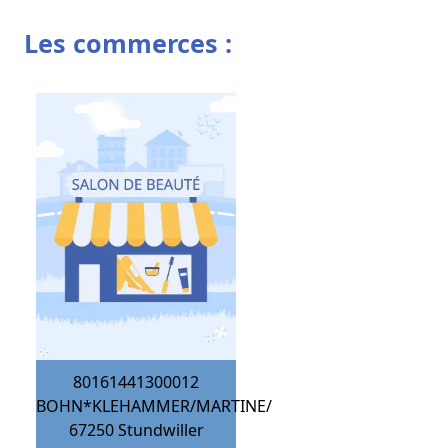
Les commerces :
80161441300012
BOHN*KLEHAMMER/MARTINE/
67250
Stundwiller