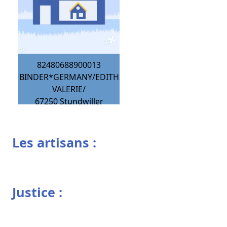
82480688900013
BINDER*GERMANY/EDITH
VALERIE/
67250
Stundwiller
Les artisans :
Justice :