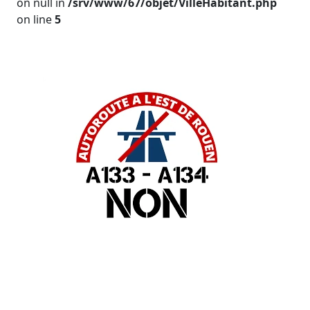
on null in
/srv/www/67/objet/VilleHabitant.php
on line
5