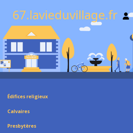
67.lavieduvillage.fr
Édifices religieux
Calvaires
Presbytères