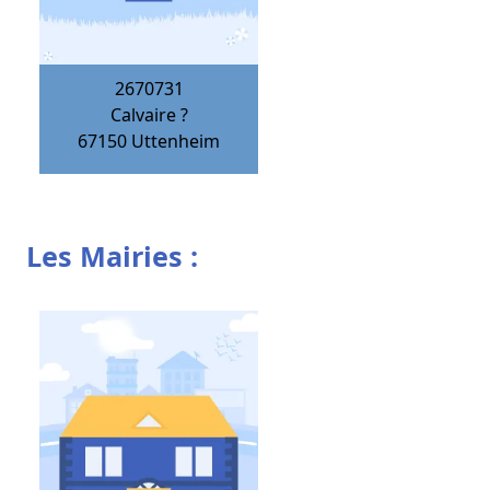
2670731
Calvaire ?
67150
Uttenheim
Les Mairies :