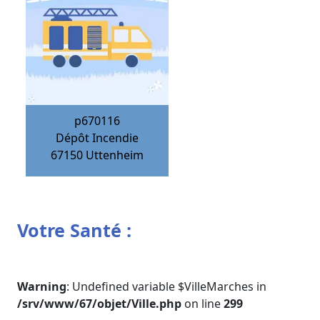
p670116
Dépôt Incendie
67150
Uttenheim
Votre Santé :
Warning
: Undefined variable $VilleMarches in
/srv/www/67/objet/Ville.php
on line
299