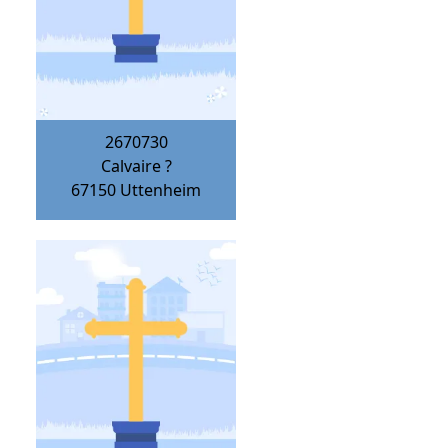
2670730
Calvaire ?
67150
Uttenheim