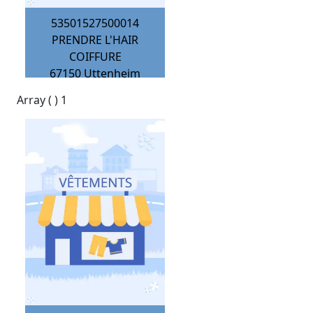
53501527500014
PRENDRE L'HAIR
COIFFURE
67150
Uttenheim
Array ( ) 1