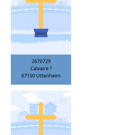
2670729
Calvaire ?
67150
Uttenheim