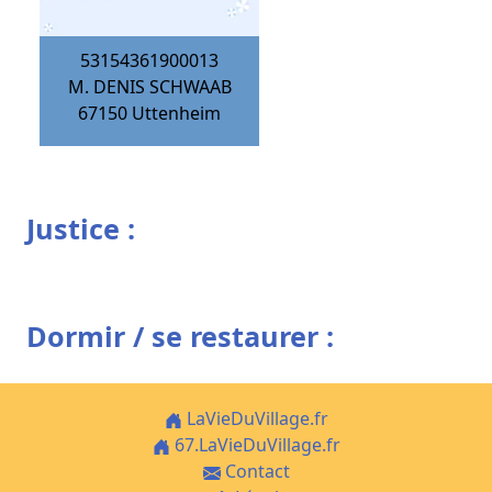
53154361900013
M. DENIS SCHWAAB
67150
Uttenheim
Justice :
Dormir / se restaurer :
LaVieDuVillage.fr
67.LaVieDuVillage.fr
Contact