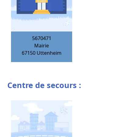
5670471
Mairie
67150
Uttenheim
Centre de secours :