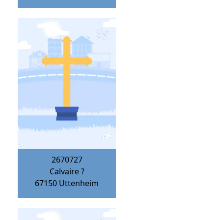
2670727
Calvaire ?
67150
Uttenheim