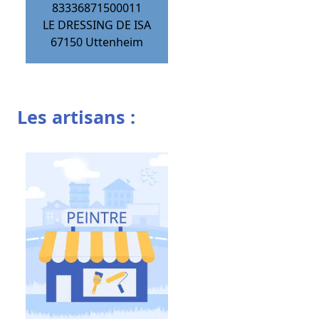
83336871500011
LE DRESSING DE ISA
67150
Uttenheim
Les artisans :