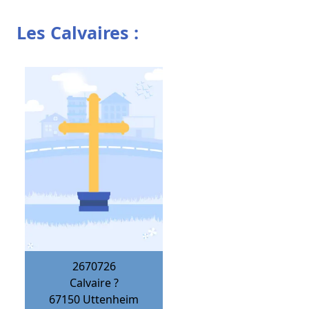
Les Calvaires :
2670726
Calvaire ?
67150
Uttenheim