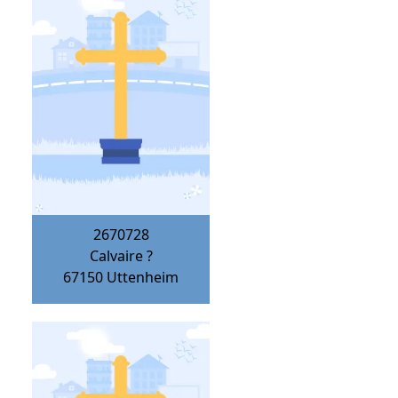
2670728
Calvaire ?
67150
Uttenheim