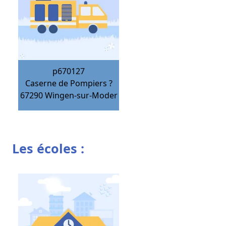
p670127
Caserne de Pompiers ?
67290
Wingen-sur-Moder
Les écoles :