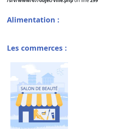
/srv/www/67/objet/Ville.php
on line
299
Alimentation :
Les commerces :