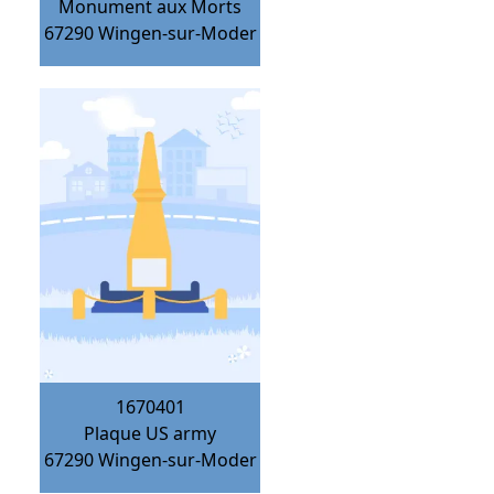
Monument aux Morts
67290
Wingen-sur-Moder
1670401
Plaque US army
67290
Wingen-sur-Moder