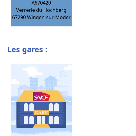
A670420
Verrerie du Hochberg
67290
Wingen-sur-Moder
Les gares :