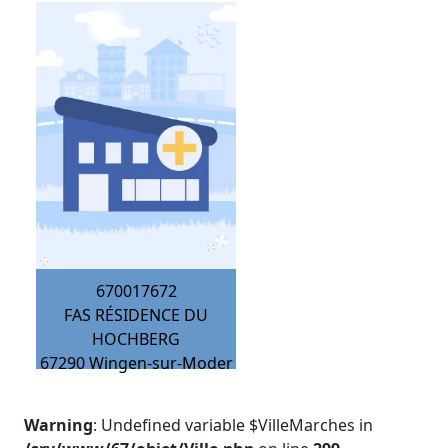
670017672
FAS RÉSIDENCE DU
HOCHBERG
67290
Wingen-sur-Moder
Warning
: Undefined variable $VilleMarches in