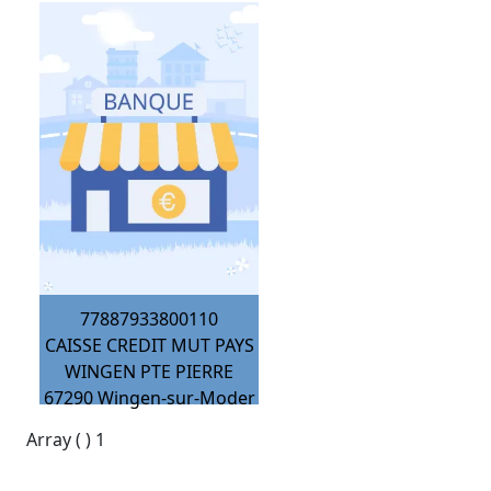
77887933800110
CAISSE CREDIT MUT PAYS
WINGEN PTE PIERRE
67290
Wingen-sur-Moder
Array ( ) 1