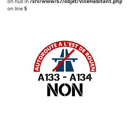
on null in
/srv/www/67/objet/VilleHabitant.php
on line
5