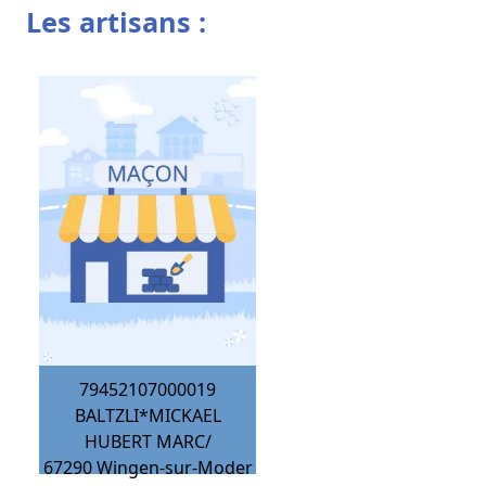
Les artisans :
79452107000019
BALTZLI*MICKAEL
HUBERT MARC/
67290
Wingen-sur-Moder