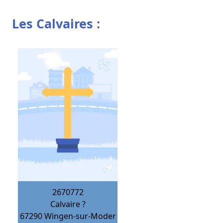
Les Calvaires :
2670772
Calvaire ?
67290
Wingen-sur-Moder