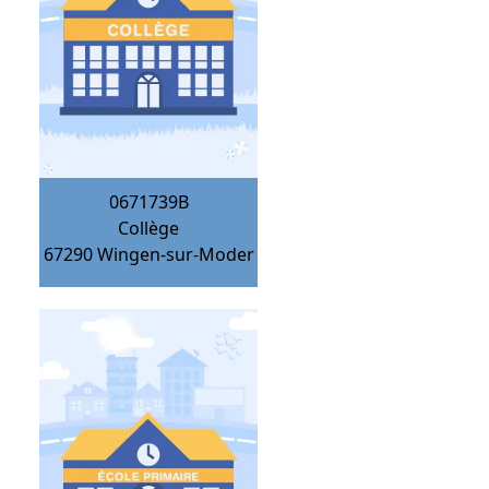
0671739B
Collège
67290
Wingen-sur-Moder