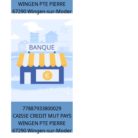
WINGEN PTE PIERRE
67290
Wingen-sur-Moder
77887933800029
CAISSE CREDIT MUT PAYS
WINGEN PTE PIERRE
67290
Wingen-sur-Moder