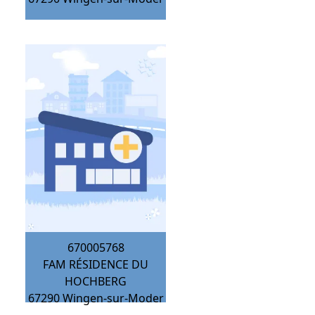
670005768
FAM RÉSIDENCE DU
HOCHBERG
67290
Wingen-sur-Moder