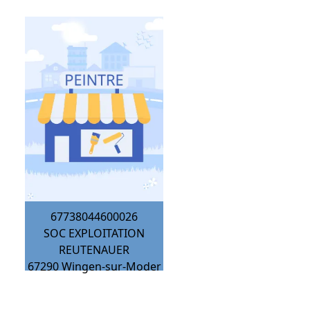
67738044600026
SOC EXPLOITATION
REUTENAUER
67290
Wingen-sur-Moder