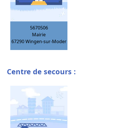
5670506
Mairie
67290
Wingen-sur-Moder
Centre de secours :