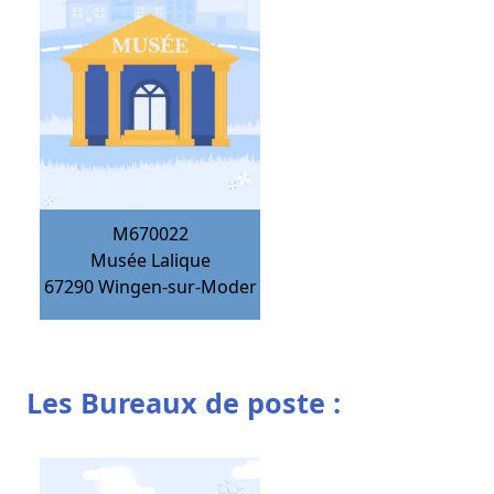
M670022
Musée Lalique
67290
Wingen-sur-Moder
Les Bureaux de poste :