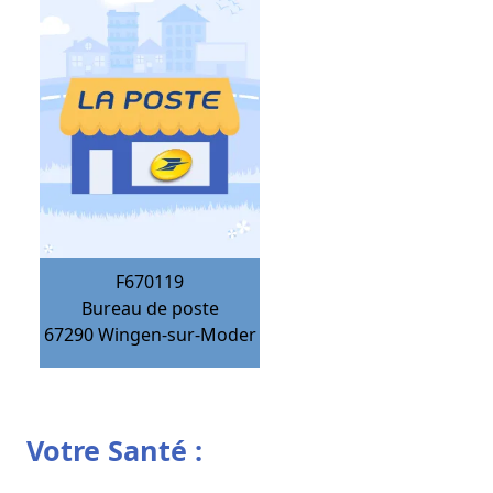
F670119
Bureau de poste
67290
Wingen-sur-Moder
Votre Santé :