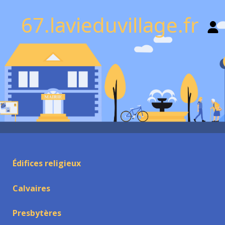
67.lavieduvillage.fr
Édifices religieux
Calvaires
Presbytères