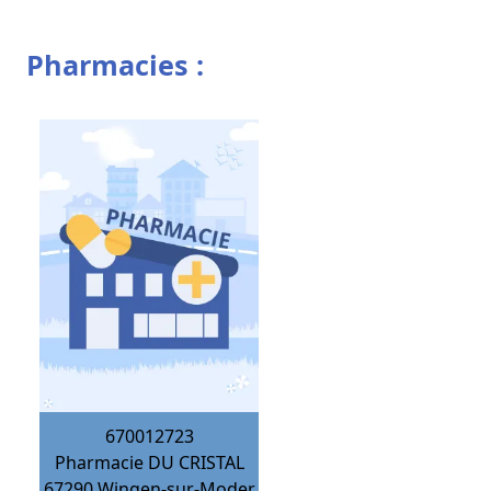
Pharmacies :
670012723
Pharmacie DU CRISTAL
67290
Wingen-sur-Moder