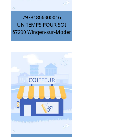
79781866300016
UN TEMPS POUR SOI
67290
Wingen-sur-Moder