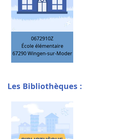
0672910Z
École élémentaire
67290
Wingen-sur-Moder
Les Bibliothèques :