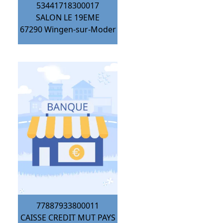
53441718300017
SALON LE 19EME
67290
Wingen-sur-Moder
77887933800011
CAISSE CREDIT MUT PAYS