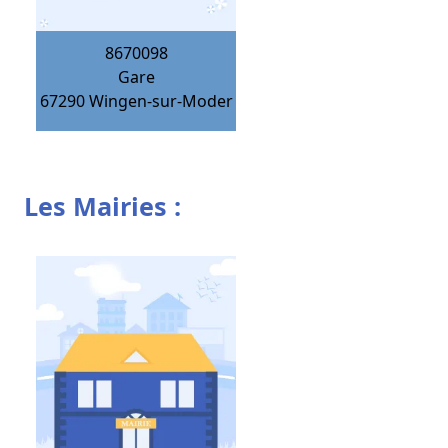
8670098
Gare
67290
Wingen-sur-Moder
Les Mairies :