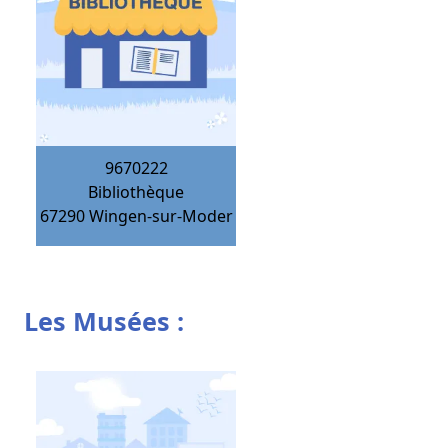
9670222
Bibliothèque
67290
Wingen-sur-Moder
Les Musées :