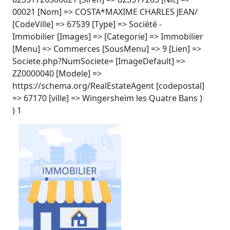
00021 [Nom] => COSTA*MAXIME CHARLES JEAN/
[CodeVille] => 67539 [Type] => Société -
Immobilier [Images] => [Categorie] => Immobilier
[Menu] => Commerces [SousMenu] => 9 [Lien] =>
Societe.php?NumSociete= [ImageDefault] =>
ZZ0000040 [Modele] =>
https://schema.org/RealEstateAgent [codepostal]
=> 67170 [ville] => Wingersheim les Quatre Bans )
) 1