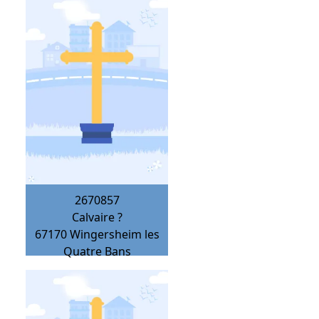
2670857
Calvaire ?
67170
Wingersheim les
Quatre Bans