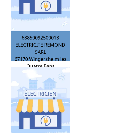
68850092500013
ELECTRICITE REMOND
SARL
67170
Wingersheim les
Quatre Bans