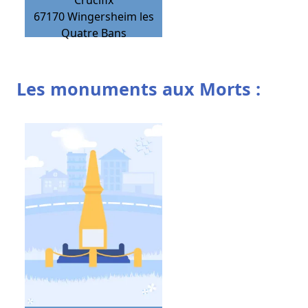
Crucifix
67170
Wingersheim les
Quatre Bans
Les monuments aux Morts :