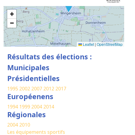
+
−
Leaflet
|
OpenStreetMap
Résultats des élections :
Municipales
Présidentielles
1995
2002
2007
2012
2017
Européenens
1994
1999
2004
2014
Régionales
2004
2010
Les équipements sportifs