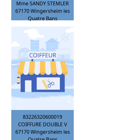
Mme SANDY STEMLER
67170
Wingersheim les
Quatre Bans
83226320600019
COIFFURE DOUBLE V
67170
Wingersheim les
Quatre Bans