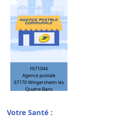
F671044
Agence postale
67170
Wingersheim les
Quatre Bans
Votre Santé :