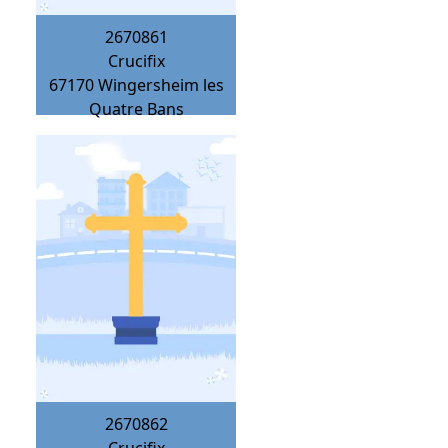
2670861
Crucifix
67170
Wingersheim les
Quatre Bans
2670862