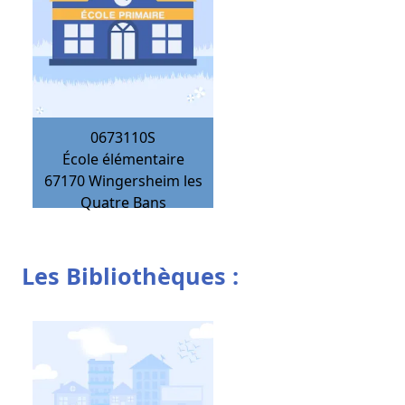
0673110S
École élémentaire
67170
Wingersheim les
Quatre Bans
Les Bibliothèques :