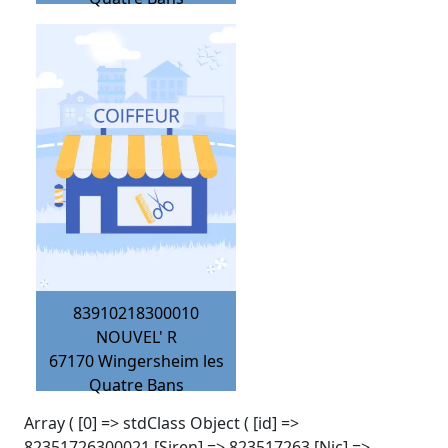
83910218300010
NOUVEL' R
67170
Wingersheim les
Quatre Bans
Array ( [0] => stdClass Object ( [id] =>
82351726300021 [Siren] => 823517263 [Nic] =>