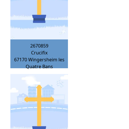
2670859
Crucifix
67170
Wingersheim les
Quatre Bans