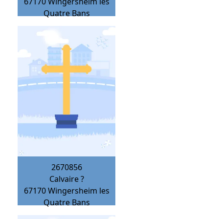
67170
Wingersheim les
Quatre Bans
2670856
Calvaire ?
67170
Wingersheim les
Quatre Bans