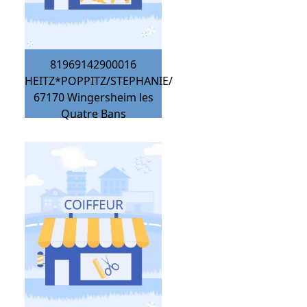
81969142900016
HEITZ*POPPITZ/STEPHANIE/
67170
Wingersheim les
Quatre Bans