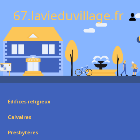
67.lavieduvillage.fr
Édifices religieux
Calvaires
Presbytères