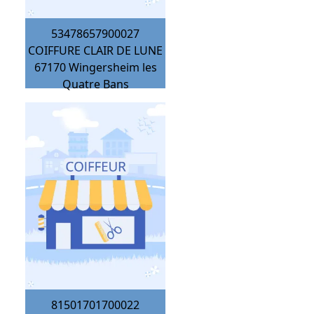
53478657900027
COIFFURE CLAIR DE LUNE
67170
Wingersheim les
Quatre Bans
81501701700022