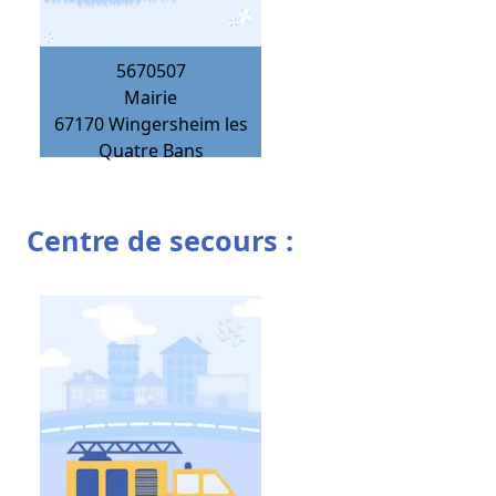
5670507
Mairie
67170
Wingersheim les
Quatre Bans
Centre de secours :