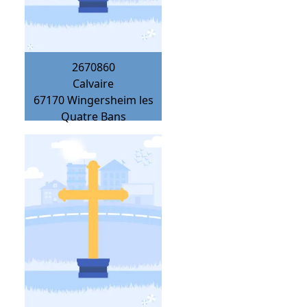
2670860
Calvaire
67170
Wingersheim les
Quatre Bans