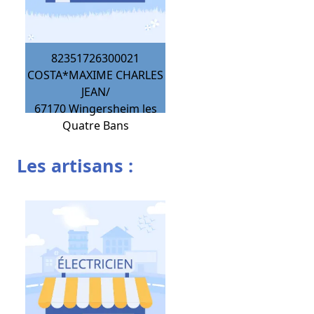
82351726300021
COSTA*MAXIME CHARLES
JEAN/
67170
Wingersheim les
Quatre Bans
Les artisans :