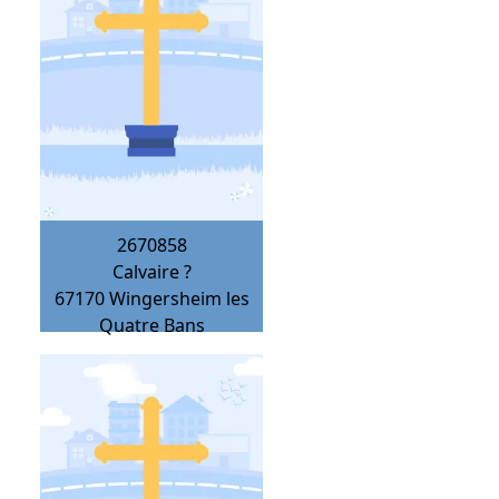
2670858
Calvaire ?
67170
Wingersheim les
Quatre Bans