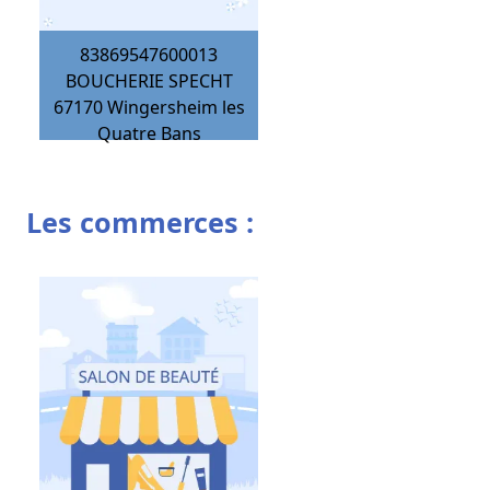
83869547600013
BOUCHERIE SPECHT
67170
Wingersheim les
Quatre Bans
Les commerces :