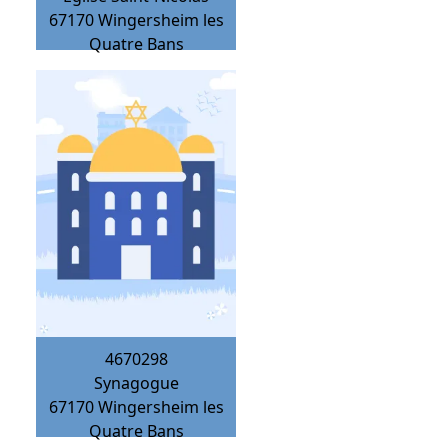
67170
Wingersheim les
Quatre Bans
4670298
Synagogue
67170
Wingersheim les
Quatre Bans